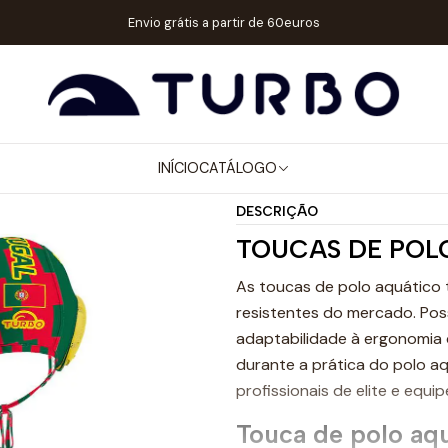
tálogo
ACESSÓRIOS
TOUCAS WP
TOUCA POLO AQUÁTICO PORT
Envio grátis a partir de 60euros
|
TOUCA POLO 
Mostrar stock de ubicaci
INÍCIO
CATÁLOGO
DESCRIÇÃO
TOUCAS DE POL
As toucas de polo aquático 
resistentes do mercado. Pos
adaptabilidade à ergonomia 
durante a prática do polo a
profissionais de elite e equip
Touca de polo aq