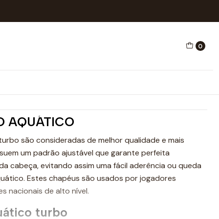
UGAL Nº 4
0
AQUÁTICO PORTUGAL Nº 4
ones
O AQUÁTICO
turbo são consideradas de melhor qualidade e mais
suem um padrão ajustável que garante perfeita
da cabeça, evitando assim uma fácil aderência ou queda
quático. Estes chapéus são usados por jogadores
es nacionais de alto nível.
uático turbo