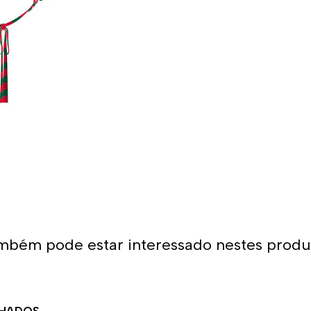
constante agarrar e puxar. 
são feitas com costura dupla
essas razões que podemos di
resistentes do mercado.
Quer comprar um 
Você já encontrou a loja o
para o polo aquático, desde
para sua equipa. O nosso mat
condições para a prática d
variedade de designs, cores 
aquático! Você certamente e
produtos.
mbém pode estar interessado nestes produ