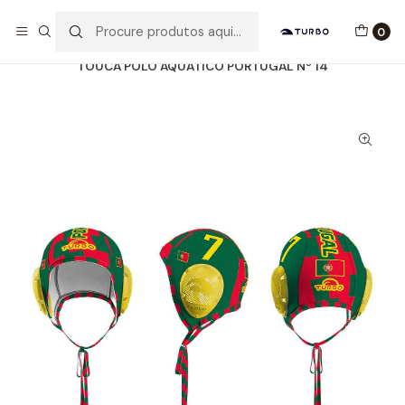
Envio grátis a partir de 60euros
0
Início
Catálogo
ACESSÓRIOS
TOUCAS WP
TOUCA POLO AQUÁTICO PORTUGAL Nº 14