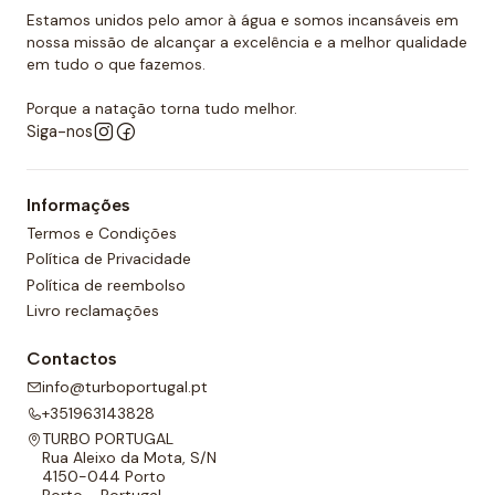
Estamos unidos pelo amor à água e somos incansáveis em
Quer comprar um touca de polo
nossa missão de alcançar a excelência e a melhor qualidade
aquático?
em tudo o que fazemos.
Você já encontrou a loja onde pode comprar todos
Porque a natação torna tudo melhor.
os equipamentos necessários para o polo aquático,
Siga-nos
desde toucas de piscina até fatos de banho
personalizados para sua equipa. O nosso material é
Informações
todo de alta qualidade e garante as melhores
Termos e Condições
condições para a prática de qualquer desporto
Política de Privacidade
aquático. Temos também uma grande variedade de
Política de reembolso
designs, cores e, claro, tamanhos. Confira nossa ampla
Livro reclamações
seleção de polo aquático! Você certamente
encontrará o que precisa entre a nossa gama de
Contactos
produtos.
info@turboportugal.pt
+351963143828
TURBO PORTUGAL
Rua Aleixo da Mota, S/N
4150-044 Porto