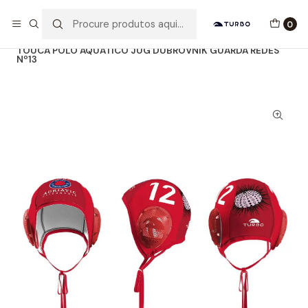
Envio grátis a partir de 60euros
0
Início
Catálogo
ACESSÓRIOS
TOUCAS WP
TOUCA POLO AQUÁTICO JUG DUBROVNIK GUARDA REDES
Nº13