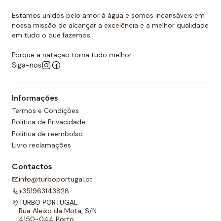
Turbo são as mais resistentes do mercado.
Estamos unidos pelo amor à água e somos incansáveis em
Quer comprar um touca de polo
nossa missão de alcançar a excelência e a melhor qualidade
aquático?
em tudo o que fazemos.
Você já encontrou a loja onde pode comprar todos
Porque a natação torna tudo melhor.
Siga-nos
os equipamentos necessários para o polo aquático,
desde toucas de piscina até fatos de banho
personalizados para sua equipa. O nosso material é
Informações
todo de alta qualidade e garante as melhores
Termos e Condições
condições para a prática de qualquer desporto
Política de Privacidade
aquático. Temos também uma grande variedade de
Política de reembolso
designs, cores e, claro, tamanhos. Confira nossa ampla
Livro reclamações
seleção de polo aquático! Você certamente
Contactos
encontrará o que precisa entre a nossa gama de
info@turboportugal.pt
produtos.
+351963143828
TURBO PORTUGAL
Rua Aleixo da Mota, S/N
4150-044 Porto