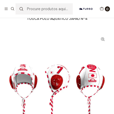
Envio grátis a partir de 60euros
0
Início
Catálogo
ACESSÓRIOS
TOUCAS WP
TOUCA POLO AQUÁTICO JAPÃO Nº4