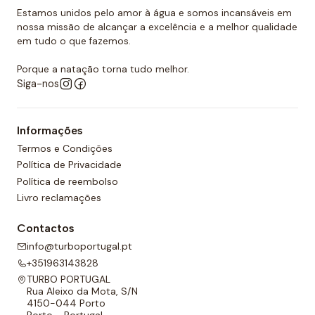
Estamos unidos pelo amor à água e somos incansáveis em
Quer comprar um touca de polo
nossa missão de alcançar a excelência e a melhor qualidade
aquático?
em tudo o que fazemos.
Você já encontrou a loja onde pode comprar todos
Porque a natação torna tudo melhor.
Siga-nos
os equipamentos necessários para o polo aquático,
desde toucas de piscina até fatos de banho
personalizados para sua equipa. O nosso material é
Informações
todo de alta qualidade e garante as melhores
Termos e Condições
condições para a prática de qualquer desporto
Política de Privacidade
aquático. Temos também uma grande variedade de
Política de reembolso
designs, cores e, claro, tamanhos. Confira nossa ampla
Livro reclamações
seleção de polo aquático! Você certamente
Contactos
encontrará o que precisa entre a nossa gama de
info@turboportugal.pt
produtos.
+351963143828
TURBO PORTUGAL
Rua Aleixo da Mota, S/N
4150-044 Porto