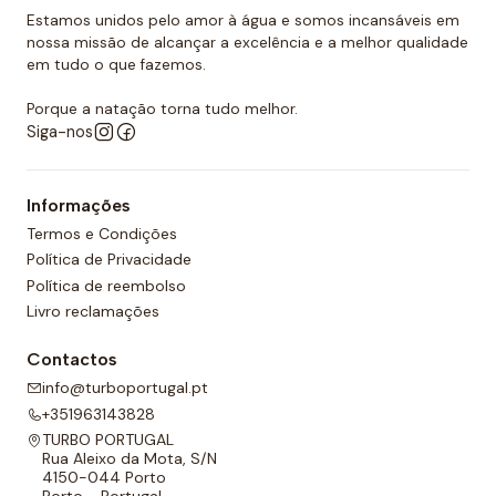
Estamos unidos pelo amor à água e somos incansáveis em
Quer comprar um touca de polo
nossa missão de alcançar a excelência e a melhor qualidade
aquático?
em tudo o que fazemos.
Você já encontrou a loja onde pode comprar todos
Porque a natação torna tudo melhor.
Siga-nos
os equipamentos necessários para o polo aquático,
desde toucas de piscina até fatos de banho
personalizados para sua equipa. O nosso material é
Informações
todo de alta qualidade e garante as melhores
Termos e Condições
condições para a prática de qualquer desporto
Política de Privacidade
aquático. Temos também uma grande variedade de
Política de reembolso
designs, cores e, claro, tamanhos. Confira nossa ampla
Livro reclamações
seleção de polo aquático! Você certamente
Contactos
encontrará o que precisa entre a nossa gama de
info@turboportugal.pt
produtos.
+351963143828
TURBO PORTUGAL
Rua Aleixo da Mota, S/N
4150-044 Porto