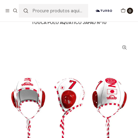
Envio grátis a partir de 60euros
0
Início
Catálogo
ACESSÓRIOS
TOUCAS WP
TOUCA POLO AQUÁTICO JAPÃO Nº10