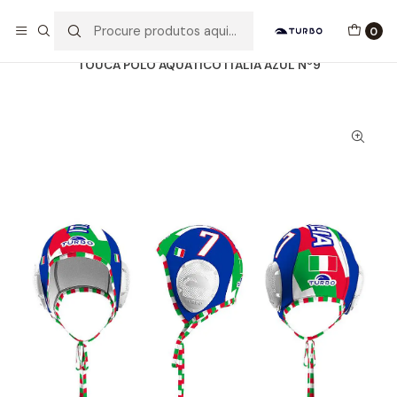
Envio grátis a partir de 60euros
0
Início
Catálogo
ACESSÓRIOS
TOUCAS WP
TOUCA POLO AQUÁTICO ITALIA AZUL Nº9