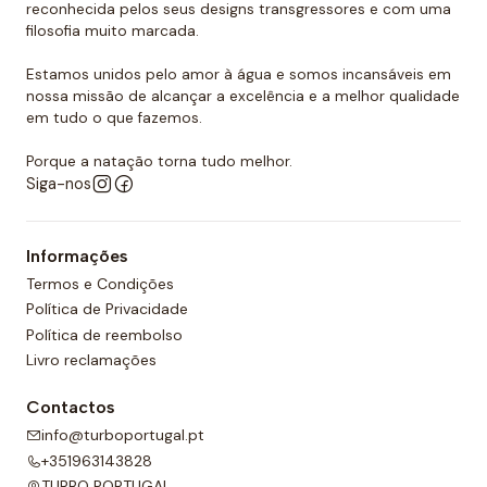
reconhecida pelos seus designs transgressores e com uma
que podemos dizer que as toucas de polo aquático
filosofia muito marcada.
Turbo são as mais resistentes do mercado.
Estamos unidos pelo amor à água e somos incansáveis em
Quer comprar um touca de polo
nossa missão de alcançar a excelência e a melhor qualidade
aquático?
em tudo o que fazemos.
Você já encontrou a loja onde pode comprar todos
Porque a natação torna tudo melhor.
Siga-nos
os equipamentos necessários para o polo aquático,
desde toucas de piscina até fatos de banho
personalizados para sua equipa. O nosso material é
Informações
todo de alta qualidade e garante as melhores
Termos e Condições
condições para a prática de qualquer desporto
Política de Privacidade
aquático. Temos também uma grande variedade de
Política de reembolso
designs, cores e, claro, tamanhos. Confira nossa ampla
Livro reclamações
seleção de polo aquático! Você certamente
Contactos
encontrará o que precisa entre a nossa gama de
info@turboportugal.pt
produtos.
+351963143828
TURBO PORTUGAL