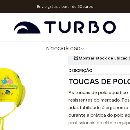
álogo
ACESSÓRIOS
TOUCAS WP
TOUCA POLO AQUÁTICO HABA 
Envio grátis a partir de 60euros
|
TOUCA POLO 
6
INÍCIO
CATÁLOGO
Mostrar stock de ubicaci
DESCRIÇÃO
TOUCAS DE POL
As toucas de polo aquático 
resistentes do mercado. Pos
adaptabilidade à ergonomia 
durante a prática do polo a
profissionais de elite e equip