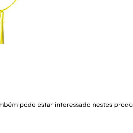
Também levamos em conta qu
constante agarrar e puxar. 
são feitas com costura dupla
essas razões que podemos di
resistentes do mercado.
Quer comprar um 
Você já encontrou a loja o
para o polo aquático, desde
para sua equipa. O nosso mat
condições para a prática d
variedade de designs, cores 
aquático! Você certamente e
mbém pode estar interessado nestes produ
produtos.