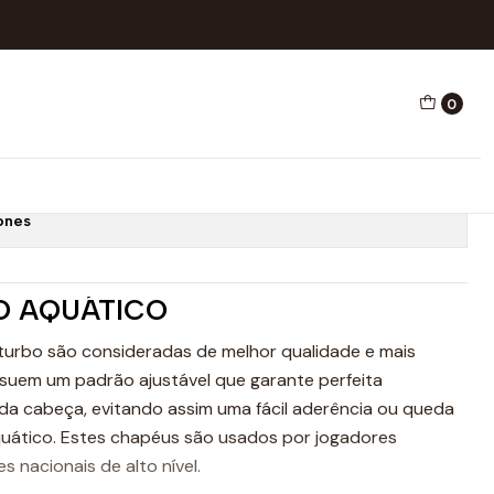
WABA Nº 6
0
AQUÁTICO HABA WABA Nº
ones
O AQUÁTICO
turbo são consideradas de melhor qualidade e mais
suem um padrão ajustável que garante perfeita
da cabeça, evitando assim uma fácil aderência ou queda
quático. Estes chapéus são usados por jogadores
es nacionais de alto nível.