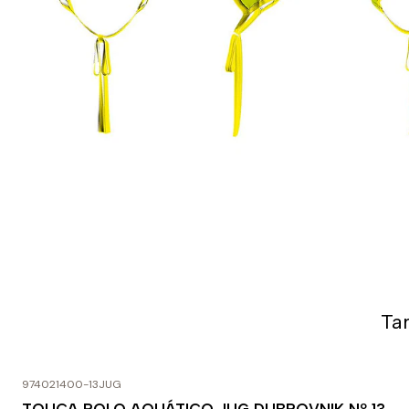
Ta
974021400-13JUG