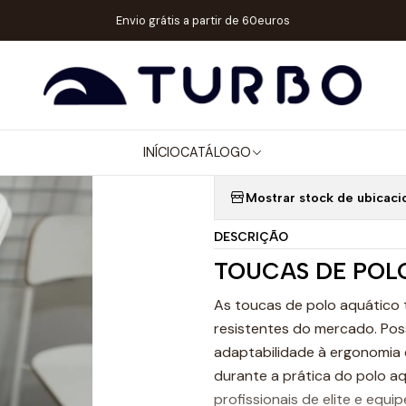
atálogo
ACESSÓRIOS
TOUCAS WP
TOUCA POLO AQUÁTICO SERB
Envio grátis a partir de 60euros
|
TOUCA POLO 
INÍCIO
CATÁLOGO
Quantidade
Mostrar stock de ubicaci
DESCRIÇÃO
TOUCAS DE POL
As toucas de polo aquático 
resistentes do mercado. Pos
adaptabilidade à ergonomia 
durante a prática do polo a
profissionais de elite e equip