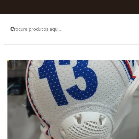
Início
C