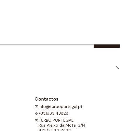
Contactos
info@turboportugal.pt
+351963143828
TURBO PORTUGAL
Rua Aleixo da Mota, S/N
4150-044 Porto