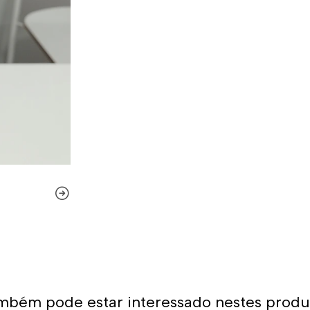
microperfurações que garant
Também levamos em conta qu
constante agarrar e puxar. 
são feitas com costura dupla
essas razões que podemos di
resistentes do mercado.
Quer comprar um 
Você já encontrou a loja o
para o polo aquático, desde
para sua equipa. O nosso mat
condições para a prática d
variedade de designs, cores 
aquático! Você certamente e
produtos.
mbém pode estar interessado nestes produ