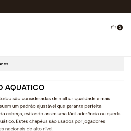
IA Nº 13
0
AQUÁTICO SERBIA Nº 13
Adicionar ao Carrinho
ones
O AQUÁTICO
turbo são consideradas de melhor qualidade e mais
suem um padrão ajustável que garante perfeita
da cabeça, evitando assim uma fácil aderência ou queda
quático. Estes chapéus são usados por jogadores
es nacionais de alto nível.