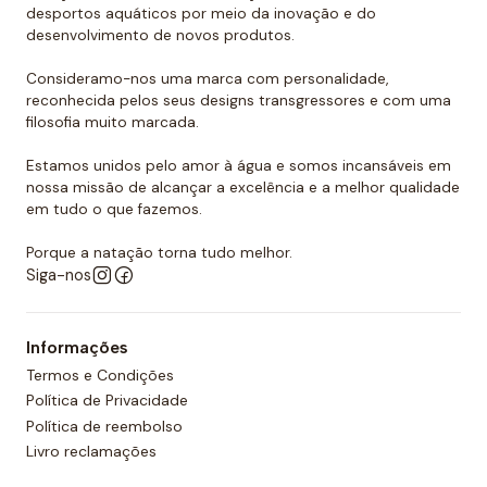
por isso que todas as nossas toucas de polo
desportos aquáticos por meio da inovação e do
desenvolvimento de novos produtos.
aquático são feitas com costura dupla reforçada para
promover a sua resistência. É por todas essas razões
Consideramo-nos uma marca com personalidade,
que podemos dizer que as toucas de polo aquático
reconhecida pelos seus designs transgressores e com uma
filosofia muito marcada.
Turbo são as mais resistentes do mercado.
Estamos unidos pelo amor à água e somos incansáveis em
Quer comprar um touca de polo
nossa missão de alcançar a excelência e a melhor qualidade
aquático?
em tudo o que fazemos.
Você já encontrou a loja onde pode comprar todos
Porque a natação torna tudo melhor.
os equipamentos necessários para o polo aquático,
Siga-nos
desde toucas de piscina até fatos de banho
personalizados para sua equipa. O nosso material é
Informações
todo de alta qualidade e garante as melhores
Termos e Condições
condições para a prática de qualquer desporto
Política de Privacidade
aquático. Temos também uma grande variedade de
Política de reembolso
designs, cores e, claro, tamanhos. Confira nossa ampla
Livro reclamações
seleção de polo aquático! Você certamente