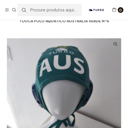
Envio grátis a partir de 60euros
0
Início
Catálogo
ACESSÓRIOS
TOUCAS WP
TOUCA POLO AQUÁTICO AUSTRALIA VERDE Nº6