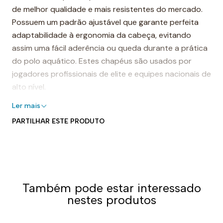
de melhor qualidade e mais resistentes do mercado.
Possuem um padrão ajustável que garante perfeita
adaptabilidade à ergonomia da cabeça, evitando
assim uma fácil aderência ou queda durante a prática
do polo aquático. Estes chapéus são usados por
jogadores profissionais de elite e equipes nacionais de
alto nível.
Touca de polo aquático turbo
Ler mais
PARTILHAR ESTE PRODUTO
As toucas de polo aquático turbo são feitas com
costuras reforçadas para garantir maior durabilidade
e resistência ao desgaste após um longo tempo de
uso. Eles são resistentes ao cloro na água e, portanto,
podem ser usados por anos sem mostrar sinais de
Também pode estar interessado
uso.
nestes produtos
Os protetores laterais são projetados para proteger