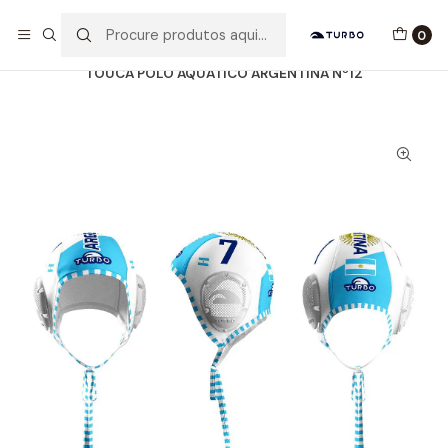
Envio grátis a partir de 60euros
0
Início
Catálogo
ACESSÓRIOS
TOUCAS WP
TOUCA POLO AQUÁTICO ARGENTINA Nº12