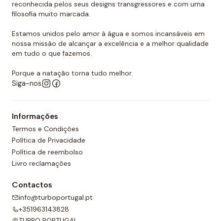
reconhecida pelos seus designs transgressores e com uma
que podemos dizer que as toucas de polo aquático
filosofia muito marcada.
Turbo são as mais resistentes do mercado.
Estamos unidos pelo amor à água e somos incansáveis em
Quer comprar um touca de polo
nossa missão de alcançar a excelência e a melhor qualidade
aquático?
em tudo o que fazemos.
Você já encontrou a loja onde pode comprar todos
Porque a natação torna tudo melhor.
Siga-nos
os equipamentos necessários para o polo aquático,
desde toucas de piscina até fatos de banho
personalizados para sua equipa. O nosso material é
Informações
todo de alta qualidade e garante as melhores
Termos e Condições
condições para a prática de qualquer desporto
Política de Privacidade
aquático. Temos também uma grande variedade de
Política de reembolso
designs, cores e, claro, tamanhos. Confira nossa ampla
Livro reclamações
seleção de polo aquático! Você certamente
Contactos
encontrará o que precisa entre a nossa gama de
info@turboportugal.pt
produtos.
+351963143828
TURBO PORTUGAL