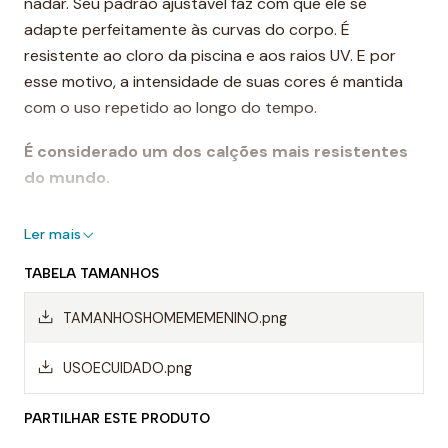
nadar. Seu padrão ajustável faz com que ele se
adapte perfeitamente às curvas do corpo. É
resistente ao cloro da piscina e aos raios UV. E por
esse motivo, a intensidade de suas cores é mantida
com o uso repetido ao longo do tempo.
É considerado um dos calções mais resistentes
do mundo.
Destaques:
Ler mais
- Costuras reforçadas
TABELA TAMANHOS
- Cordão ajustável
- Resistente ao cloro
TAMANHOSHOMEMEMENINO.png
- Cores de longa duração
- Composição: 55% poliéster PBT, 45% poliéster
USOECUIDADO.png
Uso recomendado:
PARTILHAR ESTE PRODUTO