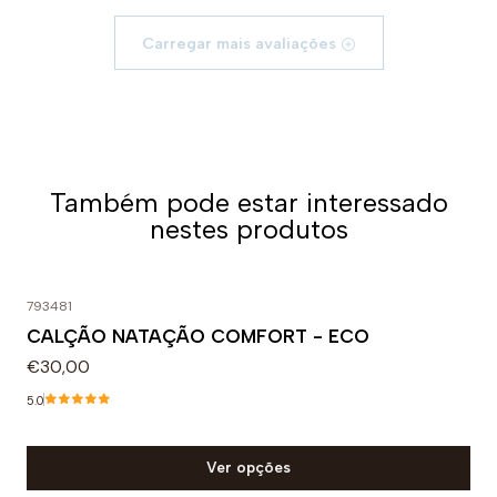
*Este item tem um tamanho semelhante ao de outras
marcas e recomendamos escolher o mesmo tamanho
Carregar mais avaliações
que é normalmente usado.
Também pode estar interessado
nestes produtos
793481
CALÇÃO NATAÇÃO COMFORT - ECO
€30,00
5.0
Ver opções