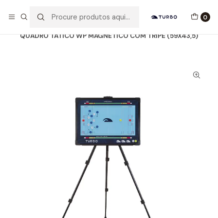
Envio grátis a partir de 60euros
0
Início
Catálogo
ACESSÓRIOS
QUADRO TÁCTICO WP
QUADRO TÁTICO WP MAGNÉTICO COM TRIPÉ (59X43,5)