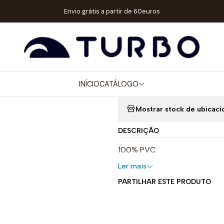
Catálogo
ACESSÓRIOS
PORTACHAVES
PORTACHAVES PATITO WP 
Envio grátis a partir de 60euros
|
PORTACHAVES
INÍCIO
CATÁLOGO
Quantidade
Mostrar stock de ubicaci
DESCRIÇÃO
100% PVC
Ler mais
PARTILHAR ESTE PRODUTO