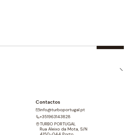
Contactos
info@turboportugal.pt
+351963143828
TURBO PORTUGAL
Rua Aleixo da Mota, S/N
4150-044 Porto