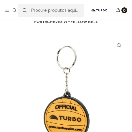
Envio grátis a partir de 60euros
0
Início
Catálogo
ACESSÓRIOS
PORTACHAVES
PORTACHAVES WP YELLOW BALL