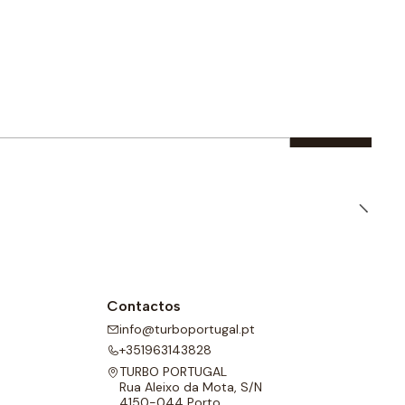
Contactos
info@turboportugal.pt
+351963143828
TURBO PORTUGAL
Rua Aleixo da Mota, S/N
4150-044 Porto