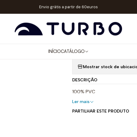
ício
Catálogo
ACESSÓRIOS
PORTACHAVES
PORTACHAVES WP B
Envio grátis a partir de 60euros
|
PORTACHAVE
INÍCIO
CATÁLOGO
Quantidade
Mostrar stock de ubicaci
DESCRIÇÃO
100% PVC
Ler mais
PARTILHAR ESTE PRODUTO