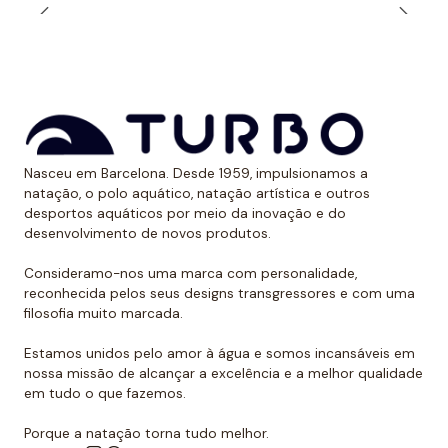
Dessa forma, evitam ter uma marca óbvia devido ao
bronzeado na pele.
*Este item é de tamanho menor do que o normal, por
isso recomendamos ir um tamanho maior do que o
habitual. No caso de compará-lo com o fato de banho
de alça larga Turbo, sugerimos optar por um tamanho
Nasceu em Barcelona. Desde 1959, impulsionamos a
natação, o polo aquático, natação artística e outros
menor, já que eles são um pouco maiores.
desportos aquáticos por meio da inovação e do
desenvolvimento de novos produtos.
Consideramo-nos uma marca com personalidade,
reconhecida pelos seus designs transgressores e com uma
filosofia muito marcada.
Estamos unidos pelo amor à água e somos incansáveis em
nossa missão de alcançar a excelência e a melhor qualidade
em tudo o que fazemos.
Porque a natação torna tudo melhor.