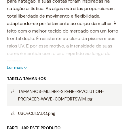
para natação, e suas costas foram inspiradas na
natação artística. As alças estreitas proporcionam
total liberdade de movimento e flexibilidade,
adaptando-se perfeitamente ao corpo da mulher. É
feito com o melhor tecido do mercado com um forro
frontal duplo. É resistente ao cloro da piscina e aos
raios UV. E por esse motivo, a intensidade de suas
cores é mantida com o uso repetido ao longo do
tempo.
Ler mais
É considerado um dos fatos de banho mais
TABELA TAMANHOS
resistentes do mundo.
TAMANHOS-MULHER-SIRENE-REVOLUTION-
Destaques:
PRORACER-WAVE-COMFORTSWIM.jpg
- Alças finas
USOECUIDADO.png
- Costas duplamente cruzadas
PARTILHAR ESTE PRODUTO