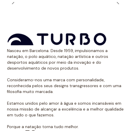
Dessa forma, evitam ter uma marca óbvia devido ao
bronzeado na pele.
*Este item é de tamanho menor do que o normal, por
isso recomendamos ir um tamanho maior do que o
habitual. No caso de compará-lo com o fato de banho
de alça larga Turbo, sugerimos optar por um tamanho
Nasceu em Barcelona. Desde 1959, impulsionamos a
natação, o polo aquático, natação artística e outros
menor, já que eles são um pouco maiores.
desportos aquáticos por meio da inovação e do
desenvolvimento de novos produtos.
Consideramo-nos uma marca com personalidade,
reconhecida pelos seus designs transgressores e com uma
filosofia muito marcada.
Estamos unidos pelo amor à água e somos incansáveis em
nossa missão de alcançar a excelência e a melhor qualidade
em tudo o que fazemos.
Porque a natação torna tudo melhor.