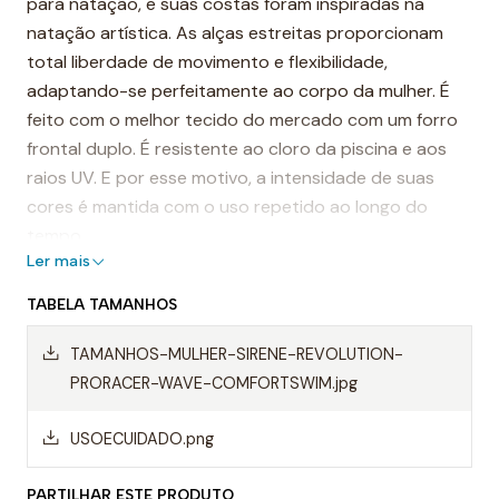
para natação, e suas costas foram inspiradas na
natação artística. As alças estreitas proporcionam
total liberdade de movimento e flexibilidade,
adaptando-se perfeitamente ao corpo da mulher. É
feito com o melhor tecido do mercado com um forro
frontal duplo. É resistente ao cloro da piscina e aos
raios UV. E por esse motivo, a intensidade de suas
cores é mantida com o uso repetido ao longo do
tempo.
Ler mais
É considerado um dos fatos de banho mais
TABELA TAMANHOS
resistentes do mundo.
TAMANHOS-MULHER-SIRENE-REVOLUTION-
Destaques:
PRORACER-WAVE-COMFORTSWIM.jpg
- Alças finas
USOECUIDADO.png
- Costas duplamente cruzadas
PARTILHAR ESTE PRODUTO