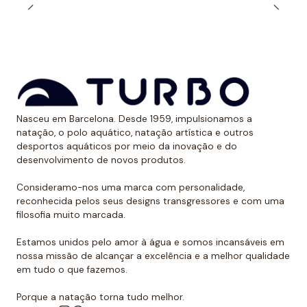
solares. Dessa forma, evitam ter uma marca óbvia
devido ao bronzeado na pele.
*Este item é de tamanho menor do que o normal, por
isso recomendamos ir um tamanho maior do que o
habitual. No caso de compará-lo com o fato de banho
de alça larga Turbo, sugerimos optar por um tamanho
Nasceu em Barcelona. Desde 1959, impulsionamos a
menor, já que eles são um pouco maiores.
natação, o polo aquático, natação artística e outros
desportos aquáticos por meio da inovação e do
desenvolvimento de novos produtos.
Consideramo-nos uma marca com personalidade,
reconhecida pelos seus designs transgressores e com uma
filosofia muito marcada.
Estamos unidos pelo amor à água e somos incansáveis em
nossa missão de alcançar a excelência e a melhor qualidade
em tudo o que fazemos.
Porque a natação torna tudo melhor.