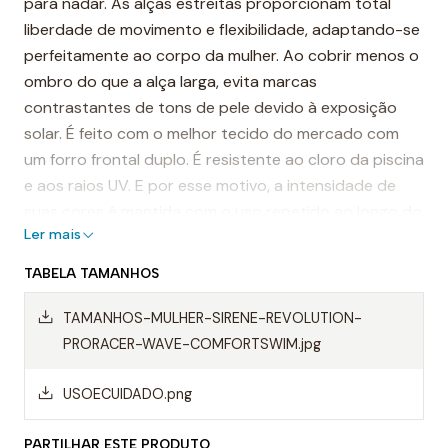
para nadar. As alças estreitas proporcionam total
liberdade de movimento e flexibilidade, adaptando-se
perfeitamente ao corpo da mulher. Ao cobrir menos o
ombro do que a alça larga, evita marcas
contrastantes de tons de pele devido à exposição
solar. É feito com o melhor tecido do mercado com
um forro frontal duplo. É resistente ao cloro da piscina
e aos raios UV. E por esse motivo, a intensidade de
suas cores é mantida com o uso repetido ao longo do
Ler mais
tempo.
TABELA TAMANHOS
É considerado um dos fatos de banho mais
resistentes do mundo.
TAMANHOS-MULHER-SIRENE-REVOLUTION-
PRORACER-WAVE-COMFORTSWIM.jpg
Destaques:
- Costuras reforçadas
USOECUIDADO.png
-Alças finas
PARTILHAR ESTE PRODUTO