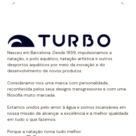
solares. Dessa forma, evitam ter uma marca óbvia
devido ao bronzeado na pele.
*Este item é de tamanho menor do que o normal, por
isso recomendamos ir um tamanho maior do que o
habitual. No caso de compará-lo com o fato de banho
de alça larga Turbo, sugerimos optar por um tamanho
Nasceu em Barcelona. Desde 1959, impulsionamos a
menor, já que eles são um pouco maiores.
natação, o polo aquático, natação artística e outros
desportos aquáticos por meio da inovação e do
desenvolvimento de novos produtos.
Consideramo-nos uma marca com personalidade,
reconhecida pelos seus designs transgressores e com uma
filosofia muito marcada.
Estamos unidos pelo amor à água e somos incansáveis em
nossa missão de alcançar a excelência e a melhor qualidade
em tudo o que fazemos.
Porque a natação torna tudo melhor.