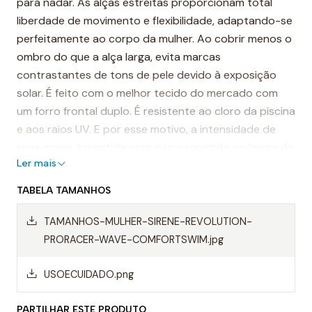
para nadar. As alças estreitas proporcionam total
liberdade de movimento e flexibilidade, adaptando-se
perfeitamente ao corpo da mulher. Ao cobrir menos o
ombro do que a alça larga, evita marcas
contrastantes de tons de pele devido à exposição
solar. É feito com o melhor tecido do mercado com
um forro frontal duplo. É resistente ao cloro da piscina
e aos raios UV. E por esse motivo, a intensidade de
suas cores é mantida com o uso repetido ao longo do
Ler mais
tempo.
TABELA TAMANHOS
É considerado um dos fatos de banho mais
resistentes do mundo.
TAMANHOS-MULHER-SIRENE-REVOLUTION-
PRORACER-WAVE-COMFORTSWIM.jpg
Destaques:
- Costuras reforçadas
USOECUIDADO.png
-Alças finas
PARTILHAR ESTE PRODUTO