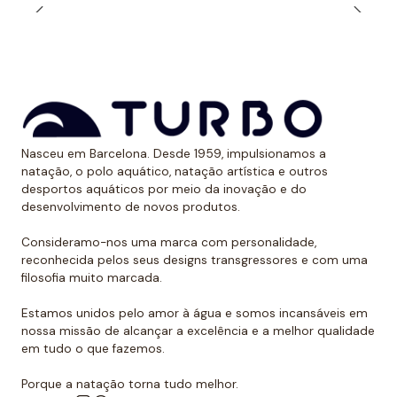
solares. Dessa forma, evitam ter uma marca óbvia
devido ao bronzeado na pele.
*Este item é de tamanho menor do que o normal, por
isso recomendamos ir um tamanho maior do que o
habitual. No caso de compará-lo com o fato de banho
de alça larga Turbo, sugerimos optar por um tamanho
Nasceu em Barcelona. Desde 1959, impulsionamos a
menor, já que eles são um pouco maiores.
natação, o polo aquático, natação artística e outros
desportos aquáticos por meio da inovação e do
desenvolvimento de novos produtos.
Consideramo-nos uma marca com personalidade,
reconhecida pelos seus designs transgressores e com uma
filosofia muito marcada.
Estamos unidos pelo amor à água e somos incansáveis em
nossa missão de alcançar a excelência e a melhor qualidade
em tudo o que fazemos.
Porque a natação torna tudo melhor.