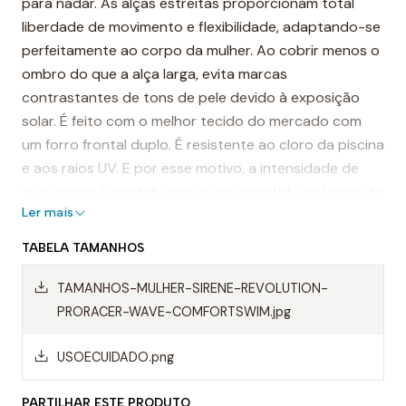
para nadar. As alças estreitas proporcionam total
liberdade de movimento e flexibilidade, adaptando-se
perfeitamente ao corpo da mulher. Ao cobrir menos o
ombro do que a alça larga, evita marcas
contrastantes de tons de pele devido à exposição
solar. É feito com o melhor tecido do mercado com
um forro frontal duplo. É resistente ao cloro da piscina
e aos raios UV. E por esse motivo, a intensidade de
suas cores é mantida com o uso repetido ao longo do
Ler mais
tempo.
TABELA TAMANHOS
É considerado um dos fatos de banho mais
resistentes do mundo.
TAMANHOS-MULHER-SIRENE-REVOLUTION-
PRORACER-WAVE-COMFORTSWIM.jpg
Destaques:
- Costuras reforçadas
USOECUIDADO.png
-Alças finas
PARTILHAR ESTE PRODUTO