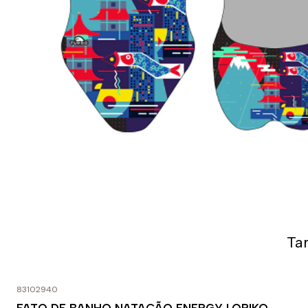
Ta
83102940