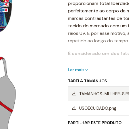
proporcionam total liberdad
perfeitamente ao corpo da mu
marcas contrastantes de tons
tecido do mercado com um for
raios UV. E por esse motivo,
repetido ao longo do tempo.
É considerado um dos fat
Destaques:
Ler mais
- Costuras reforçadas
TABELA TAMANHOS
-Alças finas
TAMANHOS-MULHER-SIR
- Forro frontal completo
USOECUIDADO.png
- Resistente ao cloro
PARTILHAR ESTE PRODUTO