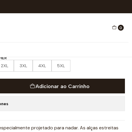
ÃO ENERGY TOKIO CITY
0
NHO NATAÇÃO ENERGY
HER
2XL
3XL
4XL
5XL
Adicionar ao Carrinho
ones
especialmente projetado para nadar. As alças estreitas