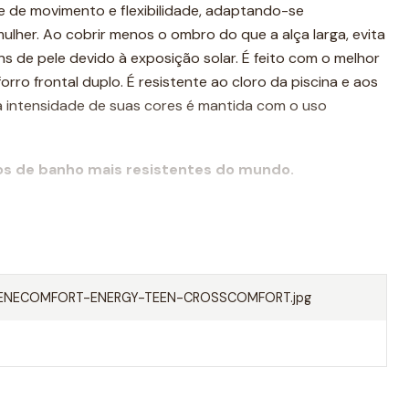
e de movimento e flexibilidade, adaptando-se
lher. Ao cobrir menos o ombro do que a alça larga, evita
 de pele devido à exposição solar. É feito com o melhor
ro frontal duplo. É resistente ao cloro da piscina e aos
 a intensidade de suas cores é mantida com o uso
os de banho mais resistentes do mundo.
ENECOMFORT-ENERGY-TEEN-CROSSCOMFORT.jpg