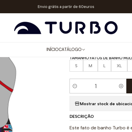
ER / MENINA
FATOS DE BANHO ALÇA FINA
FATO DE BANHO NATAÇ
Envio grátis a partir de 60euros
|
FATO DE BA
TOKIO CITY
INÍCIO
CATÁLOGO
TAMANHO FATOS DE BANHO MUL
S
M
L
XL
Quantidade
Mostrar stock de ubicaci
DESCRIÇÃO
Este fato de banho Turbo é 