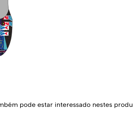
- Cores de longa duração
- Composição: 55% poliéster
Uso recomendado:
- Fato de banho perfeito pa
Graças à sua grande adaptab
uma opção muito confortável
Muitos nadadores preferem a
expostos aos raios solares.
bronzeado na pele.
*Este item é de tamanho me
mbém pode estar interessado nestes produ
tamanho maior do que o hab
alça larga Turbo, sugerimos
maiores.