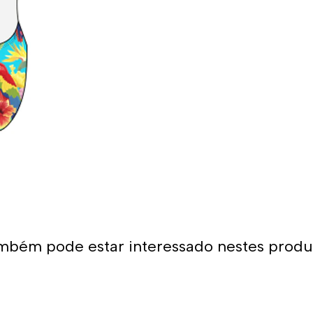
- Cores de longa duração
- Composição: 55% poliéster
Uso recomendado:
- Fato de banho perfeito pa
Graças à sua grande adaptab
uma opção muito confortável
Muitos nadadores preferem a
expostos aos raios solares.
bronzeado na pele.
*Este item é de tamanho me
mbém pode estar interessado nestes produ
tamanho maior do que o hab
alça larga Turbo, sugerimos
maiores.