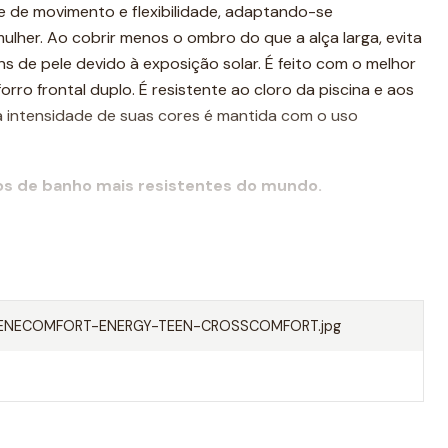
e de movimento e flexibilidade, adaptando-se
lher. Ao cobrir menos o ombro do que a alça larga, evita
 de pele devido à exposição solar. É feito com o melhor
ro frontal duplo. É resistente ao cloro da piscina e aos
 a intensidade de suas cores é mantida com o uso
os de banho mais resistentes do mundo.
ENECOMFORT-ENERGY-TEEN-CROSSCOMFORT.jpg