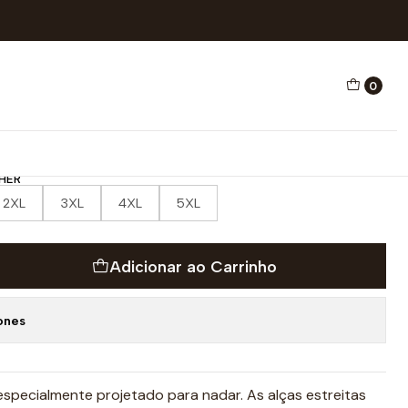
AÇÃO ENERGY LORIKO
0
NHO NATAÇÃO ENERGY
HER
2XL
3XL
4XL
5XL
Adicionar ao Carrinho
ones
especialmente projetado para nadar. As alças estreitas