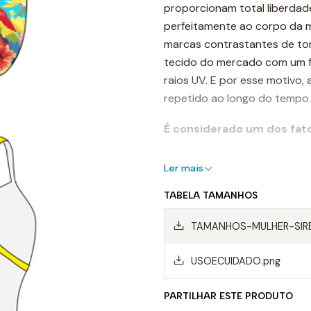
proporcionam total liberdad
perfeitamente ao corpo da mu
marcas contrastantes de tons
tecido do mercado com um for
raios UV. E por esse motivo,
repetido ao longo do tempo.
É considerado um dos fat
Destaques:
Ler mais
- Costuras reforçadas
TABELA TAMANHOS
-Alças finas
TAMANHOS-MULHER-SIR
- Forro frontal completo
USOECUIDADO.png
- Resistente ao cloro
PARTILHAR ESTE PRODUTO