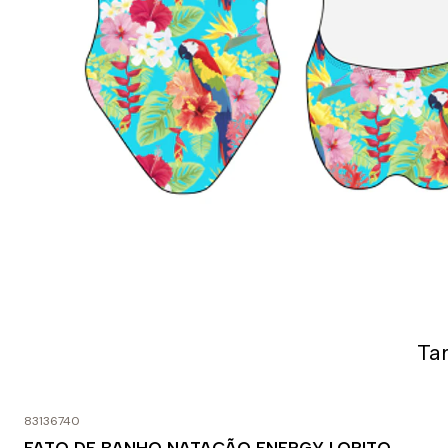
Ta
83136740