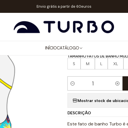
LHER / MENINA
FATOS DE BANHO ALÇA FINA
FATO DE BANHO NAT
Envio grátis a partir de 60euros
|
FATO DE BA
LORIKO
INÍCIO
CATÁLOGO
TAMANHO FATOS DE BANHO MUL
S
M
L
XL
Quantidade
Mostrar stock de ubicaci
DESCRIÇÃO
Este fato de banho Turbo é 