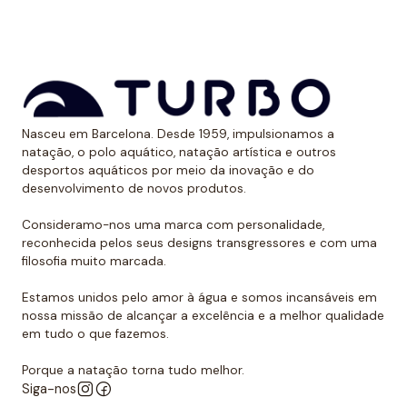
*Este item é de tamanho menor do que o normal, por
isso recomendamos ir um tamanho maior do que o
habitual. No caso de compará-lo com o fato de banho
Turbo com alças finas, sugerimos optar por um
Nasceu em Barcelona. Desde 1959, impulsionamos a
tamanho maior, já que são um pouco menores.
natação, o polo aquático, natação artística e outros
desportos aquáticos por meio da inovação e do
desenvolvimento de novos produtos.
Consideramo-nos uma marca com personalidade,
reconhecida pelos seus designs transgressores e com uma
filosofia muito marcada.
Estamos unidos pelo amor à água e somos incansáveis em
nossa missão de alcançar a excelência e a melhor qualidade
em tudo o que fazemos.
Porque a natação torna tudo melhor.
Siga-nos