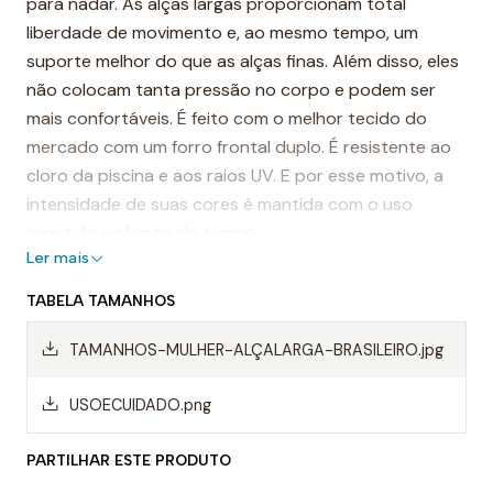
para nadar. As alças largas proporcionam total
liberdade de movimento e, ao mesmo tempo, um
suporte melhor do que as alças finas. Além disso, eles
não colocam tanta pressão no corpo e podem ser
mais confortáveis. É feito com o melhor tecido do
mercado com um forro frontal duplo. É resistente ao
cloro da piscina e aos raios UV. E por esse motivo, a
intensidade de suas cores é mantida com o uso
repetido ao longo do tempo.
Ler mais
É considerado, por muitos, o fato de banho mais
TABELA TAMANHOS
resistente do mundo.
TAMANHOS-MULHER-ALÇALARGA-BRASILEIRO.jpg
Destaques:
- Costuras reforçadas
USOECUIDADO.png
-Alças de ombro largas
PARTILHAR ESTE PRODUTO