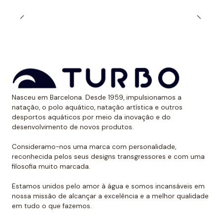
evita assaduras se o fato de banho se encaixar muito
bem.
*Este item é de tamanho menor do que o normal, por
isso recomendamos ir um tamanho maior do que o
habitual. No caso de compará-lo com o fato de banho
Turbo com alças finas, sugerimos optar por um
Nasceu em Barcelona. Desde 1959, impulsionamos a
tamanho maior, já que são um pouco menores.
natação, o polo aquático, natação artística e outros
desportos aquáticos por meio da inovação e do
desenvolvimento de novos produtos.
Consideramo-nos uma marca com personalidade,
reconhecida pelos seus designs transgressores e com uma
filosofia muito marcada.
Estamos unidos pelo amor à água e somos incansáveis em
nossa missão de alcançar a excelência e a melhor qualidade
em tudo o que fazemos.