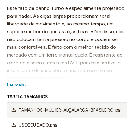
Este fato de banho Turbo é especialmente projetado
para nadar. As alças largas proporcionam total
liberdade de movimento e, ao mesmo tempo, um
suporte melhor do que as alças finas. Além disso, eles
não colocam tanta pressão no corpo e podem ser
mais confortáveis. É feito com o melhor tecido do
mercado com um forro frontal duplo. É resistente ao
cloro da piscina e aos raios UV. E por esse motivo, a
intensidade de suas cores é mantida com o uso
repetido ao longo do tempo.
Ler mais
É considerado, por muitos, o fato de banho mais
TABELA TAMANHOS
resistente do mundo.
TAMANHOS-MULHER-ALÇALARGA-BRASILEIRO.jpg
Destaques:
- Costuras reforçadas
USOECUIDADO.png