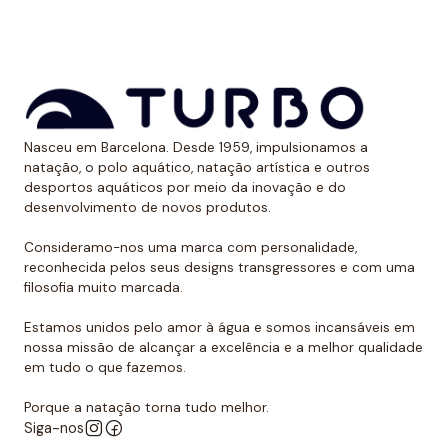
*Este item é de tamanho menor do que o normal, por
isso recomendamos ir um tamanho maior do que o
habitual. No caso de compará-lo com o fato de banho
Turbo com alças finas, sugerimos optar por um
Nasceu em Barcelona. Desde 1959, impulsionamos a
tamanho maior, já que são um pouco menores.
natação, o polo aquático, natação artística e outros
desportos aquáticos por meio da inovação e do
desenvolvimento de novos produtos.
Consideramo-nos uma marca com personalidade,
reconhecida pelos seus designs transgressores e com uma
filosofia muito marcada.
Estamos unidos pelo amor à água e somos incansáveis em
nossa missão de alcançar a excelência e a melhor qualidade
em tudo o que fazemos.
Porque a natação torna tudo melhor.
Siga-nos