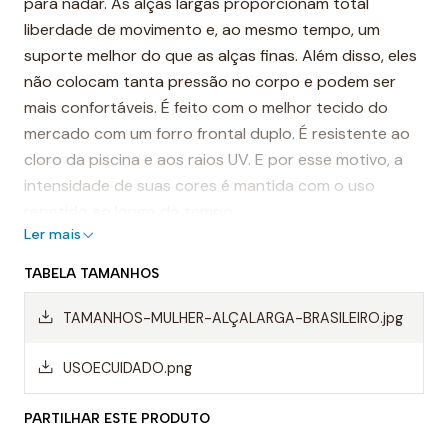
para nadar. As alças largas proporcionam total
liberdade de movimento e, ao mesmo tempo, um
suporte melhor do que as alças finas. Além disso, eles
não colocam tanta pressão no corpo e podem ser
mais confortáveis. É feito com o melhor tecido do
mercado com um forro frontal duplo. É resistente ao
cloro da piscina e aos raios UV. E por esse motivo, a
intensidade de suas cores é mantida com o uso
repetido ao longo do tempo.
Ler mais
É considerado, por muitos, o fato de banho mais
TABELA TAMANHOS
resistente do mundo.
TAMANHOS-MULHER-ALÇALARGA-BRASILEIRO.jpg
Destaques:
- Costuras reforçadas
USOECUIDADO.png
-Alças de ombro largas
PARTILHAR ESTE PRODUTO