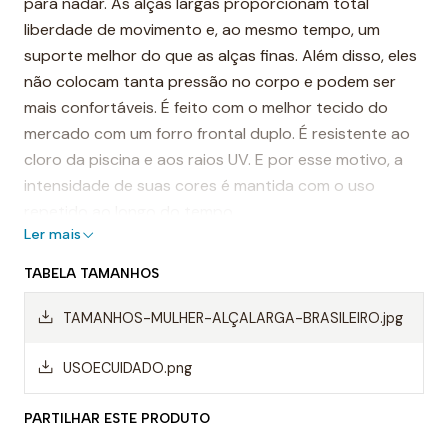
para nadar. As alças largas proporcionam total
liberdade de movimento e, ao mesmo tempo, um
suporte melhor do que as alças finas. Além disso, eles
não colocam tanta pressão no corpo e podem ser
mais confortáveis. É feito com o melhor tecido do
mercado com um forro frontal duplo. É resistente ao
cloro da piscina e aos raios UV. E por esse motivo, a
intensidade de suas cores é mantida com o uso
repetido ao longo do tempo.
Ler mais
É considerado, por muitos, o fato de banho mais
TABELA TAMANHOS
resistente do mundo.
TAMANHOS-MULHER-ALÇALARGA-BRASILEIRO.jpg
Destaques:
- Costuras reforçadas
USOECUIDADO.png
-Alças de ombro largas
PARTILHAR ESTE PRODUTO