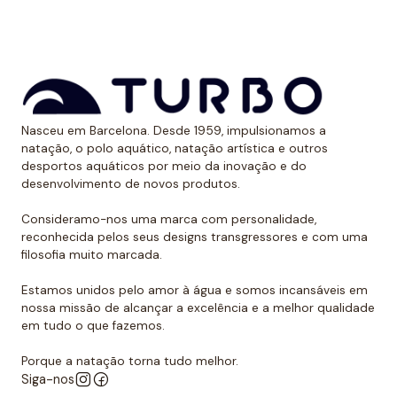
*Este item é de tamanho menor do que o normal, por
isso recomendamos ir um tamanho maior do que o
habitual. No caso de compará-lo com o fato de banho
Turbo com alças finas, sugerimos optar por um
Nasceu em Barcelona. Desde 1959, impulsionamos a
tamanho maior, já que são um pouco menores.
natação, o polo aquático, natação artística e outros
desportos aquáticos por meio da inovação e do
desenvolvimento de novos produtos.
Consideramo-nos uma marca com personalidade,
reconhecida pelos seus designs transgressores e com uma
filosofia muito marcada.
Estamos unidos pelo amor à água e somos incansáveis em
nossa missão de alcançar a excelência e a melhor qualidade
em tudo o que fazemos.
Porque a natação torna tudo melhor.
Siga-nos