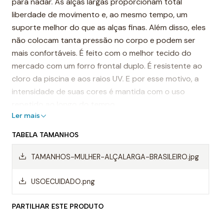
para nadar. As alças largas proporcionam total
liberdade de movimento e, ao mesmo tempo, um
suporte melhor do que as alças finas. Além disso, eles
não colocam tanta pressão no corpo e podem ser
mais confortáveis. É feito com o melhor tecido do
mercado com um forro frontal duplo. É resistente ao
cloro da piscina e aos raios UV. E por esse motivo, a
intensidade de suas cores é mantida com o uso
repetido ao longo do tempo.
Ler mais
É considerado, por muitos, o fato de banho mais
TABELA TAMANHOS
resistente do mundo.
TAMANHOS-MULHER-ALÇALARGA-BRASILEIRO.jpg
Destaques:
- Costuras reforçadas
USOECUIDADO.png
-Alças de ombro largas
PARTILHAR ESTE PRODUTO