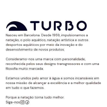
*Este item é de tamanho menor do que o normal, por
isso recomendamos ir um tamanho maior do que o
habitual. No caso de compará-lo com o fato de banho
Turbo com alças finas, sugerimos optar por um
tamanho maior, já que são um pouco menores.
Nasceu em Barcelona. Desde 1959, impulsionamos a
natação, o polo aquático, natação artística e outros
desportos aquáticos por meio da inovação e do
desenvolvimento de novos produtos.
Consideramo-nos uma marca com personalidade,
reconhecida pelos seus designs transgressores e com uma
filosofia muito marcada.
Estamos unidos pelo amor à água e somos incansáveis em
nossa missão de alcançar a excelência e a melhor qualidade
em tudo o que fazemos.
Porque a natação torna tudo melhor.
Siga-nos