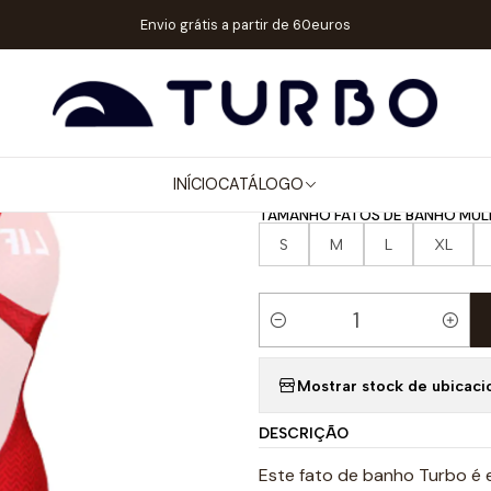
/ MENINA
FATOS DE BANHO ALÇA LARGA
FATO DE BANHO NATAÇÃ
Envio grátis a partir de 60euros
|
FATO DE BAN
LIFEGUARD
INÍCIO
CATÁLOGO
TAMANHO FATOS DE BANHO MUL
S
M
L
XL
Quantidade
Mostrar stock de ubicaci
DESCRIÇÃO
Este fato de banho Turbo é 