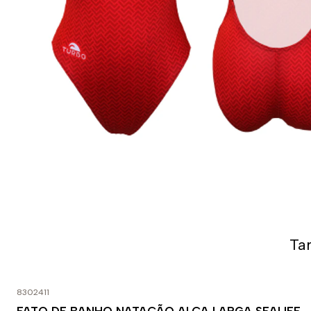
Ta
8302411