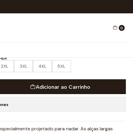
O ALÇA LARGA LIFEGUARD
0
HO NATAÇÃO ALÇA LARGA
HER
2XL
3XL
4XL
5XL
Adicionar ao Carrinho
ones
especialmente projetado para nadar. As alças largas