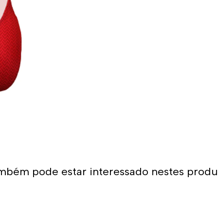
- Composição: 55% poliéster
Uso recomendado:
- Fato de banho perfeito pa
Graças à sua grande adaptab
uma opção muito confortável
A alça larga coloca menos p
se encaixar muito bem.
*Este item é de tamanho me
tamanho maior do que o hab
mbém pode estar interessado nestes produ
com alças finas, sugerimos 
menores.