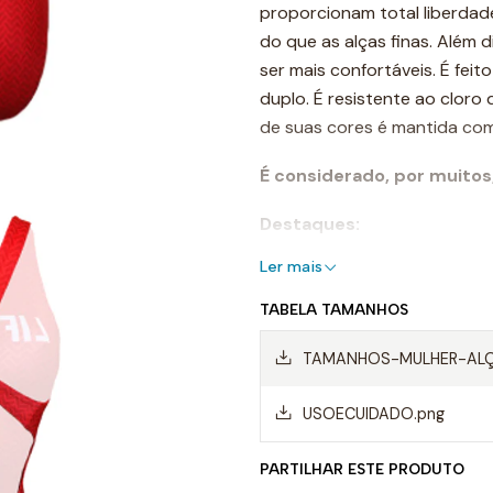
proporcionam total liberda
do que as alças finas. Além
ser mais confortáveis. É fei
duplo. É resistente ao cloro 
de suas cores é mantida com
É considerado, por muitos
Destaques:
Ler mais
- Costuras reforçadas
TABELA TAMANHOS
-Alças de ombro largas
TAMANHOS-MULHER-ALÇA
- Forro frontal completo
USOECUIDADO.png
- Resistente ao cloro
- Cores de longa duração
PARTILHAR ESTE PRODUTO