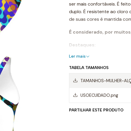
ser mais confortáveis. É fei
duplo. É resistente ao cloro 
de suas cores é mantida com
É considerado, por muitos
Destaques:
Ler mais
- Costuras reforçadas
TABELA TAMANHOS
-Alças de ombro largas
TAMANHOS-MULHER-ALÇA
- Forro frontal completo
USOECUIDADO.png
- Resistente ao cloro
- Cores de longa duração
PARTILHAR ESTE PRODUTO
- Composição: 55% poliéster