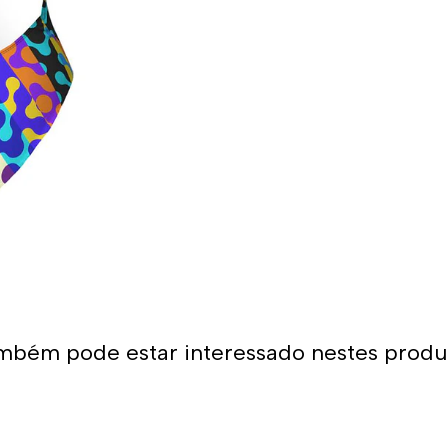
Uso recomendado:
- Fato de banho perfeito pa
Graças à sua grande adaptab
uma opção muito confortável
A alça larga coloca menos p
se encaixar muito bem.
*Este item é de tamanho me
tamanho maior do que o hab
com alças finas, sugerimos 
menores.
mbém pode estar interessado nestes produ