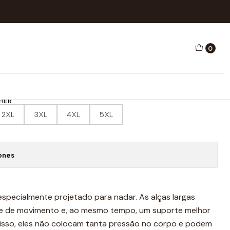
AÇÃO ALÇA LARGA FACE
0
HO NATAÇÃO ALÇA LARGA
HER
2XL
3XL
4XL
5XL
ones
especialmente projetado para nadar. As alças largas
de de movimento e, ao mesmo tempo, um suporte melhor
 disso, eles não colocam tanta pressão no corpo e podem