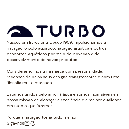
*Este item é de tamanho menor do que o normal, por
isso recomendamos ir um tamanho maior do que o
habitual. No caso de compará-lo com o fato de banho
Turbo com alças finas, sugerimos optar por um
Nasceu em Barcelona. Desde 1959, impulsionamos a
tamanho maior, já que são um pouco menores.
natação, o polo aquático, natação artística e outros
desportos aquáticos por meio da inovação e do
desenvolvimento de novos produtos.
Consideramo-nos uma marca com personalidade,
reconhecida pelos seus designs transgressores e com uma
filosofia muito marcada.
Estamos unidos pelo amor à água e somos incansáveis em
nossa missão de alcançar a excelência e a melhor qualidade
em tudo o que fazemos.
Porque a natação torna tudo melhor.
Siga-nos