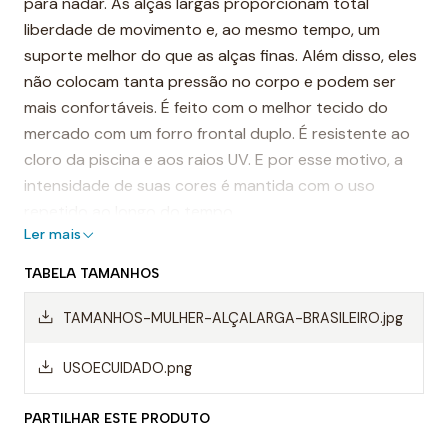
para nadar. As alças largas proporcionam total
liberdade de movimento e, ao mesmo tempo, um
suporte melhor do que as alças finas. Além disso, eles
não colocam tanta pressão no corpo e podem ser
mais confortáveis. É feito com o melhor tecido do
mercado com um forro frontal duplo. É resistente ao
cloro da piscina e aos raios UV. E por esse motivo, a
intensidade de suas cores é mantida com o uso
repetido ao longo do tempo.
Ler mais
É considerado, por muitos, o fato de banho mais
TABELA TAMANHOS
resistente do mundo.
TAMANHOS-MULHER-ALÇALARGA-BRASILEIRO.jpg
Destaques:
- Costuras reforçadas
USOECUIDADO.png
-Alças de ombro largas
PARTILHAR ESTE PRODUTO