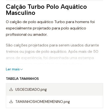
Calção Turbo Polo Aquático
Masculino
O calção de polo aquático Turbo para homens foi
especialmente projetado para polo aquático
profissional ou amador.
São calções projetados para serem usados durante
treinos ou jogos de polo aquático. Após mais de 50
anos de experiência, foi desenhada uma estampa
extremamente confortável, que se adapta
Ler mais
perfeitamente ao corpo, proporcionando conforto e
sensação de leveza.
TABELA TAMANHOS
Dessa forma, os calções de polo aquático facilitam a
USOECUIDADO.png
mobilidade na água, evitando o arrasto da água e
permitindo um movimento mais rápido ao nadar.
TAMANHOSHOMEMEMENINO.png