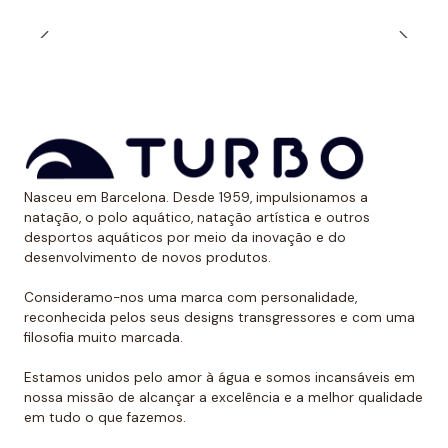
durabilidade ao longo do tempo. Além, é claro, de
calções projetados para serem resistentes ao cloro e
aos raios UV.
Dessa forma, as cores mantêm sua vitalidade por
muito tempo sem sofrer desgaste.
Uso recomendado de calção para
Nasceu em Barcelona. Desde 1959, impulsionamos a
polo aquático
natação, o polo aquático, natação artística e outros
desportos aquáticos por meio da inovação e do
Da Turbo recomendamos usar o calção para praticar
desenvolvimento de novos produtos.
polo aquático ou treinar natação. Como se encaixa
perfeitamente no corpo, dificulta que o jogador de
Consideramo-nos uma marca com personalidade,
reconhecida pelos seus designs transgressores e com uma
polo aquático seja agarrado pelos rivais, algo de vital
filosofia muito marcada.
importância. Além disso, nossos calções não arrastam
água durante o movimento, melhorando a mobilidade
Estamos unidos pelo amor à água e somos incansáveis em
do homem que os usa. É por isso que eles podem ser
nossa missão de alcançar a excelência e a melhor qualidade
em tudo o que fazemos.
usados sem qualquer problema para natação ou