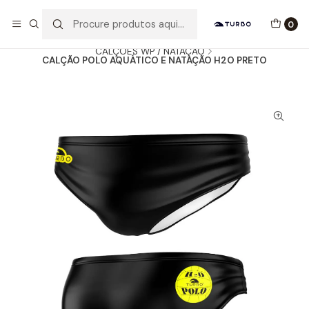
Envio grátis a partir de 60euros
0
Início
Catálogo
HOMEM / MENINO
CALÇÕES WP / NATAÇÃO
CALÇÃO POLO AQUÁTICO E NATAÇÃO H2O PRETO