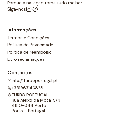
desportos aquáticos semelhantes.
Porque a natação torna tudo melhor.
Siga-nos
Além disso, todos os calções de polo aquático têm
um forro completo na frente e nas costas e um
Informações
cordão ajustável para melhor adaptabilidade.
Termos e Condições
Política de Privacidade
Política de reembolso
Livro reclamações
Contactos
info@turboportugal.pt
+351963143828
TURBO PORTUGAL
Rua Aleixo da Mota, S/N
4150-044 Porto
Porto - Portugal