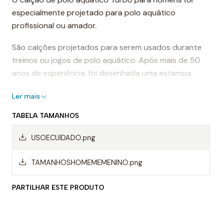
especialmente projetado para polo aquático
profissional ou amador.
São calções projetados para serem usados durante
treinos ou jogos de polo aquático. Após mais de 50
anos de experiência, foi desenhada uma estampa
extremamente confortável, que se adapta
Ler mais
perfeitamente ao corpo, proporcionando conforto e
sensação de leveza.
TABELA TAMANHOS
Dessa forma, os calções de polo aquático facilitam a
USOECUIDADO.png
mobilidade na água, evitando o arrasto da água e
permitindo um movimento mais rápido ao nadar.
TAMANHOSHOMEMEMENINO.png
Mas, sem dúvida, os calções Turbo são da melhor
PARTILHAR ESTE PRODUTO
qualidade, sempre utilizando materiais da mais alta
qualidade do mercado.