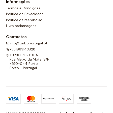
Informações
cordão ajustável para melhor adaptabilidade.
Termos e Condições
Política de Privacidade
Política de reembolso
Livro reclamações
Contactos
info@turboportugal.pt
+351963143828
TURBO PORTUGAL
Rua Aleixo da Mota, S/N
4150-044 Porto
Porto - Portugal