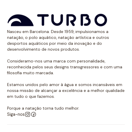
Dessa forma, as cores mantêm sua vitalidade por
muito tempo sem sofrer desgaste.
Uso recomendado de calção para
Nasceu em Barcelona. Desde 1959, impulsionamos a
polo aquático
natação, o polo aquático, natação artística e outros
desportos aquáticos por meio da inovação e do
Da Turbo recomendamos usar o calção para praticar
desenvolvimento de novos produtos.
polo aquático ou treinar natação. Como se encaixa
perfeitamente no corpo, dificulta que o jogador de
Consideramo-nos uma marca com personalidade,
reconhecida pelos seus designs transgressores e com uma
polo aquático seja agarrado pelos rivais, algo de vital
filosofia muito marcada.
importância. Além disso, nossos calções não arrastam
água durante o movimento, melhorando a mobilidade
Estamos unidos pelo amor à água e somos incansáveis em
do homem que os usa. É por isso que eles podem ser
nossa missão de alcançar a excelência e a melhor qualidade
em tudo o que fazemos.
usados sem qualquer problema para natação ou
desportos aquáticos semelhantes.
Porque a natação torna tudo melhor.
Siga-nos
Além disso, todos os calções de polo aquático têm
um forro completo na frente e nas costas e um