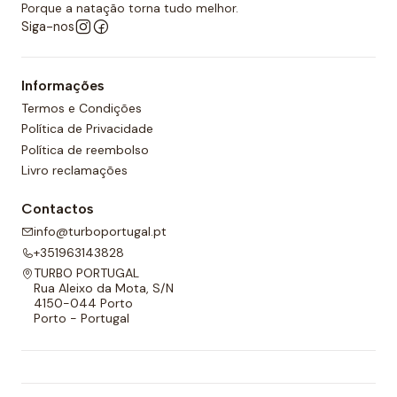
desportos aquáticos semelhantes.
Porque a natação torna tudo melhor.
Siga-nos
Além disso, todos os calções de polo aquático têm
um forro completo na frente e nas costas e um
Informações
cordão ajustável para melhor adaptabilidade.
Termos e Condições
Política de Privacidade
Política de reembolso
Livro reclamações
Contactos
info@turboportugal.pt
+351963143828
TURBO PORTUGAL
Rua Aleixo da Mota, S/N
4150-044 Porto
Porto - Portugal