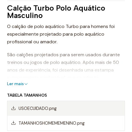
Calção Turbo Polo Aquático
Masculino
O calção de polo aquático Turbo para homens foi
especialmente projetado para polo aquático
profissional ou amador.
São calções projetados para serem usados durante
treinos ou jogos de polo aquático. Após mais de 50
anos de experiência, foi desenhada uma estampa
extremamente confortável, que se adapta
Ler mais
perfeitamente ao corpo, proporcionando conforto e
sensação de leveza.
TABELA TAMANHOS
Dessa forma, os calções de polo aquático facilitam a
USOECUIDADO.png
mobilidade na água, evitando o arrasto da água e
permitindo um movimento mais rápido ao nadar.
TAMANHOSHOMEMEMENINO.png