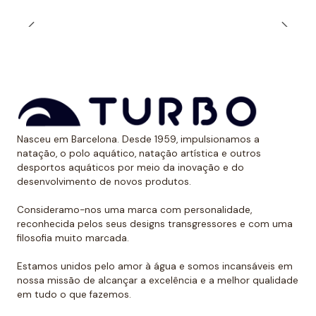
durabilidade ao longo do tempo. Além, é claro, de
calções projetados para serem resistentes ao cloro e
aos raios UV.
Dessa forma, as cores mantêm sua vitalidade por
muito tempo sem sofrer desgaste.
Uso recomendado de calção para
Nasceu em Barcelona. Desde 1959, impulsionamos a
polo aquático
natação, o polo aquático, natação artística e outros
desportos aquáticos por meio da inovação e do
Da Turbo recomendamos usar o calção para praticar
desenvolvimento de novos produtos.
polo aquático ou treinar natação. Como se encaixa
perfeitamente no corpo, dificulta que o jogador de
Consideramo-nos uma marca com personalidade,
reconhecida pelos seus designs transgressores e com uma
polo aquático seja agarrado pelos rivais, algo de vital
filosofia muito marcada.
importância. Além disso, nossos calções não arrastam
água durante o movimento, melhorando a mobilidade
Estamos unidos pelo amor à água e somos incansáveis em
do homem que os usa. É por isso que eles podem ser
nossa missão de alcançar a excelência e a melhor qualidade
em tudo o que fazemos.
usados sem qualquer problema para natação ou