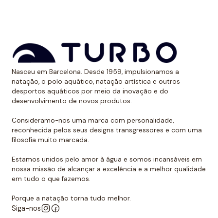
aos raios UV.
Dessa forma, as cores mantêm sua vitalidade por
muito tempo sem sofrer desgaste.
Uso recomendado de calção para
Nasceu em Barcelona. Desde 1959, impulsionamos a
polo aquático
natação, o polo aquático, natação artística e outros
desportos aquáticos por meio da inovação e do
Da Turbo recomendamos usar o calção para praticar
desenvolvimento de novos produtos.
polo aquático ou treinar natação. Como se encaixa
perfeitamente no corpo, dificulta que o jogador de
Consideramo-nos uma marca com personalidade,
reconhecida pelos seus designs transgressores e com uma
polo aquático seja agarrado pelos rivais, algo de vital
filosofia muito marcada.
importância. Além disso, nossos calções não arrastam
água durante o movimento, melhorando a mobilidade
Estamos unidos pelo amor à água e somos incansáveis em
do homem que os usa. É por isso que eles podem ser
nossa missão de alcançar a excelência e a melhor qualidade
em tudo o que fazemos.
usados sem qualquer problema para natação ou
desportos aquáticos semelhantes.
Porque a natação torna tudo melhor.
Siga-nos
Além disso, todos os calções de polo aquático têm