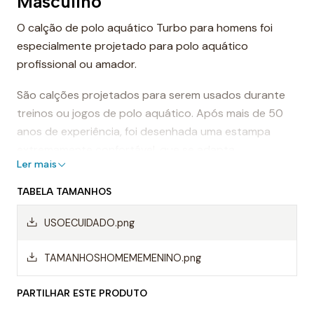
Masculino
O calção de polo aquático Turbo para homens foi
especialmente projetado para polo aquático
profissional ou amador.
São calções projetados para serem usados durante
treinos ou jogos de polo aquático. Após mais de 50
anos de experiência, foi desenhada uma estampa
extremamente confortável, que se adapta
Ler mais
perfeitamente ao corpo, proporcionando conforto e
sensação de leveza.
TABELA TAMANHOS
Dessa forma, os calções de polo aquático facilitam a
USOECUIDADO.png
mobilidade na água, evitando o arrasto da água e
permitindo um movimento mais rápido ao nadar.
TAMANHOSHOMEMEMENINO.png
Mas, sem dúvida, os calções Turbo são da melhor
PARTILHAR ESTE PRODUTO
qualidade, sempre utilizando materiais da mais alta