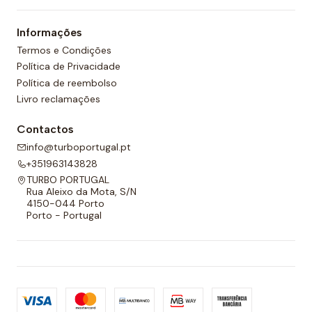
um forro completo na frente e nas costas e um
Informações
cordão ajustável para melhor adaptabilidade.
Termos e Condições
Política de Privacidade
Política de reembolso
Livro reclamações
Contactos
info@turboportugal.pt
+351963143828
TURBO PORTUGAL
Rua Aleixo da Mota, S/N
4150-044 Porto
Porto - Portugal