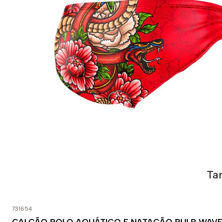
Ta
731654