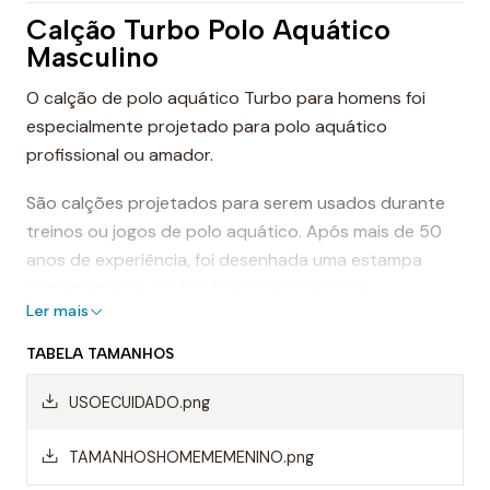
Calção Turbo Polo Aquático
Masculino
O calção de polo aquático Turbo para homens foi
especialmente projetado para polo aquático
profissional ou amador.
São calções projetados para serem usados durante
treinos ou jogos de polo aquático. Após mais de 50
anos de experiência, foi desenhada uma estampa
extremamente confortável, que se adapta
Ler mais
perfeitamente ao corpo, proporcionando conforto e
sensação de leveza.
TABELA TAMANHOS
Dessa forma, os calções de polo aquático facilitam a
USOECUIDADO.png
mobilidade na água, evitando o arrasto da água e
permitindo um movimento mais rápido ao nadar.
TAMANHOSHOMEMEMENINO.png