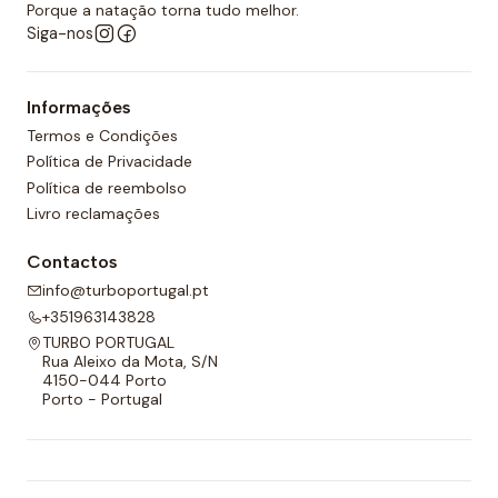
desportos aquáticos semelhantes.
Porque a natação torna tudo melhor.
Siga-nos
Além disso, todos os calções de polo aquático têm
um forro completo na frente e nas costas e um
Informações
cordão ajustável para melhor adaptabilidade.
Termos e Condições
Política de Privacidade
Política de reembolso
Livro reclamações
Contactos
info@turboportugal.pt
+351963143828
TURBO PORTUGAL
Rua Aleixo da Mota, S/N
4150-044 Porto
Porto - Portugal