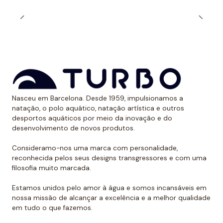
durabilidade ao longo do tempo. Além, é claro, de
calções projetados para serem resistentes ao cloro e
aos raios UV.
Dessa forma, as cores mantêm sua vitalidade por
muito tempo sem sofrer desgaste.
Uso recomendado de calção para
Nasceu em Barcelona. Desde 1959, impulsionamos a
polo aquático
natação, o polo aquático, natação artística e outros
desportos aquáticos por meio da inovação e do
Da Turbo recomendamos usar o calção para praticar
desenvolvimento de novos produtos.
polo aquático ou treinar natação. Como se encaixa
perfeitamente no corpo, dificulta que o jogador de
Consideramo-nos uma marca com personalidade,
reconhecida pelos seus designs transgressores e com uma
polo aquático seja agarrado pelos rivais, algo de vital
filosofia muito marcada.
importância. Além disso, nossos calções não arrastam
água durante o movimento, melhorando a mobilidade
Estamos unidos pelo amor à água e somos incansáveis em
do homem que os usa. É por isso que eles podem ser
nossa missão de alcançar a excelência e a melhor qualidade
em tudo o que fazemos.
usados sem qualquer problema para natação ou