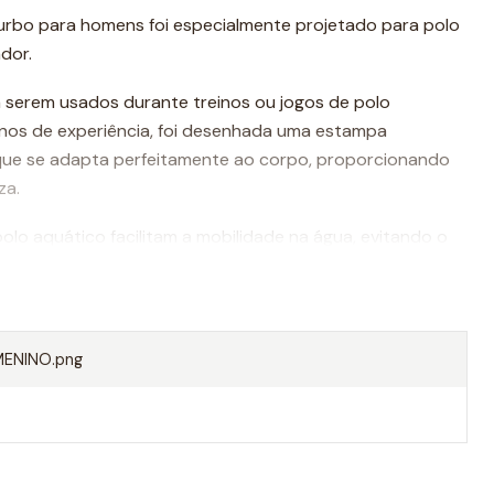
urbo para homens foi especialmente projetado para polo
dor.
 serem usados durante treinos ou jogos de polo
nos de experiência, foi desenhada uma estampa
que se adapta perfeitamente ao corpo, proporcionando
za.
olo aquático facilitam a mobilidade na água, evitando o
o um movimento mais rápido ao nadar.
Turbo são da melhor qualidade, sempre utilizando
dade do mercado.
ENINO.png
lhores calções do mundo.
e um calção masculino Turbo polo