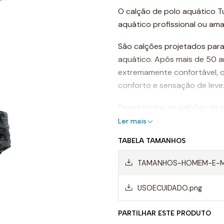
O calção de polo aquático T
aquático profissional ou ama
São calções projetados para
aquático. Após mais de 50 a
extremamente confortável, 
conforto e sensação de leve
Dessa forma, os calções de p
arrasto da água e permitind
Ler mais
TABELA TAMANHOS
Mas, sem dúvida, os calções 
materiais da mais alta quali
TAMANHOS-HOMEM-E-M
Isso é o que os torna os me
USOECUIDADO.png
Características d
aquático
PARTILHAR ESTE PRODUTO