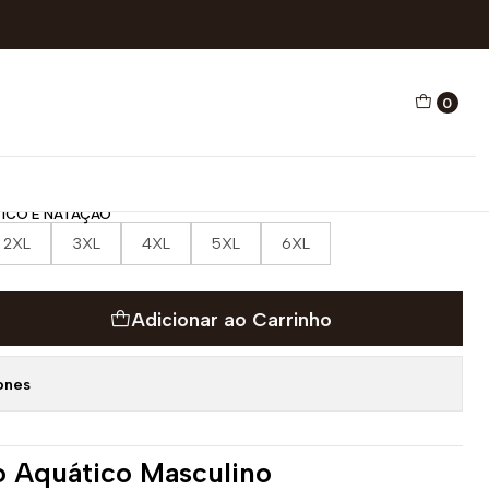
0
O AQUÁTICO E NATAÇÃO
ICO E NATAÇÃO
2XL
3XL
4XL
5XL
6XL
Adicionar ao Carrinho
ones
o Aquático Masculino