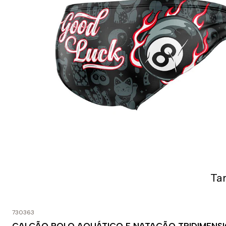
Ta
730363