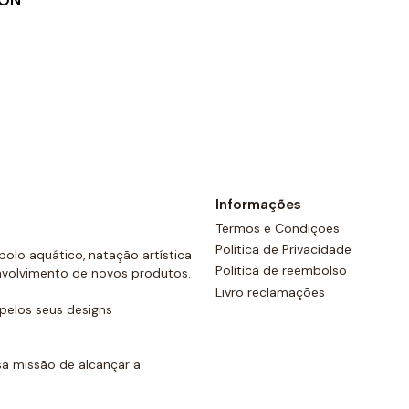
ION
Além disso, todos os calçõe
costas e um cordão ajustáve
Ver opções
Informações
Termos e Condições
Política de Privacidade
olo aquático, natação artística
Política de reembolso
nvolvimento de novos produtos.
Livro reclamações
elos seus designs
a missão de alcançar a