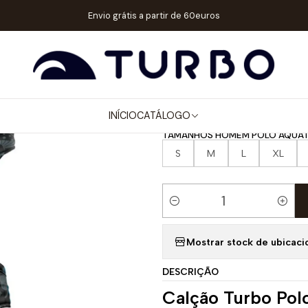
Início
CALÇÃO POLO AQUÁTICO E NATAÇÃO PERFECTION
Envio grátis a partir de 60euros
|
CALÇÃO POL
PERFECTION
INÍCIO
CATÁLOGO
TAMANHOS HOMEM POLO AQUÁT
S
M
L
XL
Quantidade
Mostrar stock de ubicaci
DESCRIÇÃO
Calção Turbo Pol