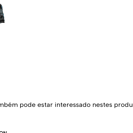
Um calção masculino adequad
qualidade e sempre feito de 
do traje ao corpo e sua erg
É por isso que os calções d
com os melhores materiais,
camada de tecido para promo
calções projetados para sere
Dessa forma, as cores mantê
Uso recomendado 
Da Turbo recomendamos usar 
natação. Como se encaixa pe
mbém pode estar interessado nestes produ
aquático seja agarrado pelos 
calções não arrastam água 
homem que os usa. É por is
para natação ou desportos 