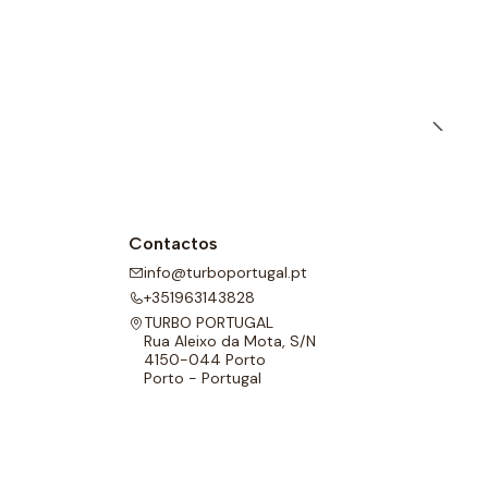
s de polo aquático têm um forro completo na frente e nas
l para melhor adaptabilidade.
Contactos
info@turboportugal.pt
+351963143828
TURBO PORTUGAL
Rua Aleixo da Mota, S/N
4150-044 Porto
Porto - Portugal