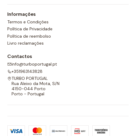
um forro completo na frente e nas costas e um
Informações
cordão ajustável para melhor adaptabilidade.
Termos e Condições
Política de Privacidade
Política de reembolso
Livro reclamações
Contactos
info@turboportugal.pt
+351963143828
TURBO PORTUGAL
Rua Aleixo da Mota, S/N
4150-044 Porto
Porto - Portugal