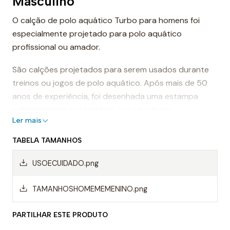
Masculino
O calção de polo aquático Turbo para homens foi
especialmente projetado para polo aquático
profissional ou amador.
São calções projetados para serem usados durante
treinos ou jogos de polo aquático. Após mais de 50
anos de experiência, foi desenhada uma estampa
extremamente confortável, que se adapta
Ler mais
perfeitamente ao corpo, proporcionando conforto e
sensação de leveza.
TABELA TAMANHOS
Dessa forma, os calções de polo aquático facilitam a
USOECUIDADO.png
mobilidade na água, evitando o arrasto da água e
permitindo um movimento mais rápido ao nadar.
TAMANHOSHOMEMEMENINO.png
Mas, sem dúvida, os calções Turbo são da melhor
PARTILHAR ESTE PRODUTO
qualidade, sempre utilizando materiais da mais alta