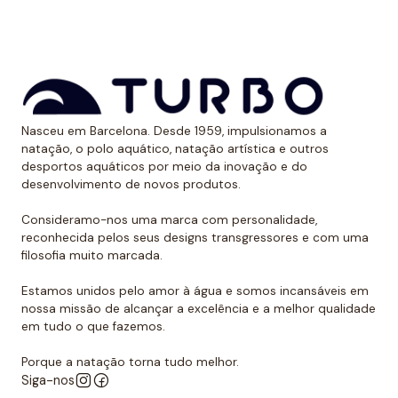
aos raios UV.
Dessa forma, as cores mantêm sua vitalidade por
muito tempo sem sofrer desgaste.
Uso recomendado de calção para
Nasceu em Barcelona. Desde 1959, impulsionamos a
polo aquático
natação, o polo aquático, natação artística e outros
desportos aquáticos por meio da inovação e do
Da Turbo recomendamos usar o calção para praticar
desenvolvimento de novos produtos.
polo aquático ou treinar natação. Como se encaixa
perfeitamente no corpo, dificulta que o jogador de
Consideramo-nos uma marca com personalidade,
reconhecida pelos seus designs transgressores e com uma
polo aquático seja agarrado pelos rivais, algo de vital
filosofia muito marcada.
importância. Além disso, nossos calções não arrastam
água durante o movimento, melhorando a mobilidade
Estamos unidos pelo amor à água e somos incansáveis em
do homem que os usa. É por isso que eles podem ser
nossa missão de alcançar a excelência e a melhor qualidade
em tudo o que fazemos.
usados sem qualquer problema para natação ou
desportos aquáticos semelhantes.
Porque a natação torna tudo melhor.
Siga-nos
Além disso, todos os calções de polo aquático têm