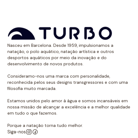
aos raios UV.
Dessa forma, as cores mantêm sua vitalidade por
muito tempo sem sofrer desgaste.
Uso recomendado de calção para
Nasceu em Barcelona. Desde 1959, impulsionamos a
polo aquático
natação, o polo aquático, natação artística e outros
desportos aquáticos por meio da inovação e do
Da Turbo recomendamos usar o calção para praticar
desenvolvimento de novos produtos.
polo aquático ou treinar natação. Como se encaixa
perfeitamente no corpo, dificulta que o jogador de
Consideramo-nos uma marca com personalidade,
reconhecida pelos seus designs transgressores e com uma
polo aquático seja agarrado pelos rivais, algo de vital
filosofia muito marcada.
importância. Além disso, nossos calções não arrastam
água durante o movimento, melhorando a mobilidade
Estamos unidos pelo amor à água e somos incansáveis em
do homem que os usa. É por isso que eles podem ser
nossa missão de alcançar a excelência e a melhor qualidade
em tudo o que fazemos.
usados sem qualquer problema para natação ou
desportos aquáticos semelhantes.
Porque a natação torna tudo melhor.
Siga-nos
Além disso, todos os calções de polo aquático têm