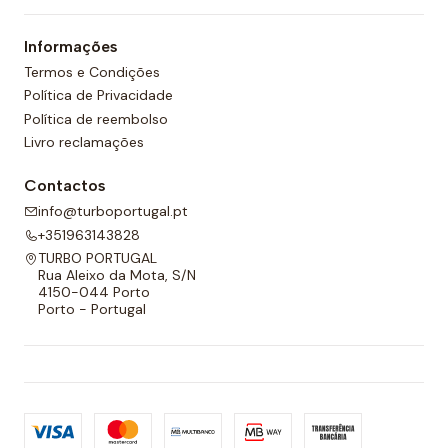
um forro completo na frente e nas costas e um
Informações
cordão ajustável para melhor adaptabilidade.
Termos e Condições
Política de Privacidade
Política de reembolso
Livro reclamações
Contactos
info@turboportugal.pt
+351963143828
TURBO PORTUGAL
Rua Aleixo da Mota, S/N
4150-044 Porto
Porto - Portugal