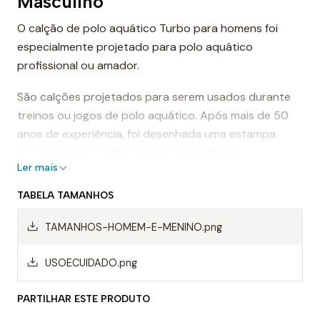
Masculino
O calção de polo aquático Turbo para homens foi
especialmente projetado para polo aquático
profissional ou amador.
São calções projetados para serem usados durante
treinos ou jogos de polo aquático. Após mais de 50
anos de experiência, foi desenhada uma estampa
extremamente confortável, que se adapta
Ler mais
perfeitamente ao corpo, proporcionando conforto e
sensação de leveza.
TABELA TAMANHOS
Dessa forma, os calções de polo aquático facilitam a
TAMANHOS-HOMEM-E-MENINO.png
mobilidade na água, evitando o arrasto da água e
permitindo um movimento mais rápido ao nadar.
USOECUIDADO.png
Mas, sem dúvida, os calções Turbo são da melhor
PARTILHAR ESTE PRODUTO
qualidade, sempre utilizando materiais da mais alta