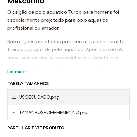
Masculino
O calção de polo aquático Turbo para homens foi
especialmente projetado para polo aquático
profissional ou amador.
São calções projetados para serem usados durante
treinos ou jogos de polo aquático. Após mais de 50
anos de experiência, foi desenhada uma estampa
extremamente confortável, que se adapta
Ler mais
perfeitamente ao corpo, proporcionando conforto e
sensação de leveza.
TABELA TAMANHOS
Dessa forma, os calções de polo aquático facilitam a
USOECUIDADO.png
mobilidade na água, evitando o arrasto da água e
permitindo um movimento mais rápido ao nadar.
TAMANHOSHOMEMEMENINO.png
Mas, sem dúvida, os calções Turbo são da melhor
PARTILHAR ESTE PRODUTO
qualidade, sempre utilizando materiais da mais alta