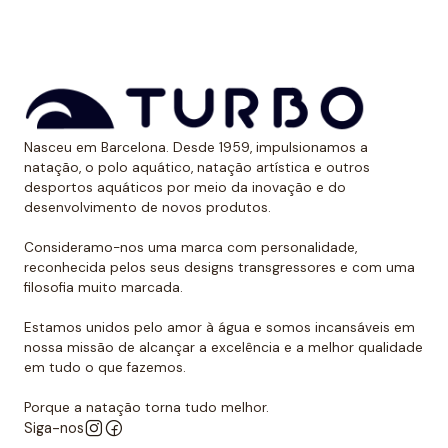
aos raios UV.
Dessa forma, as cores mantêm sua vitalidade por
muito tempo sem sofrer desgaste.
Uso recomendado de calção para
Nasceu em Barcelona. Desde 1959, impulsionamos a
polo aquático
natação, o polo aquático, natação artística e outros
desportos aquáticos por meio da inovação e do
Da Turbo recomendamos usar o calção para praticar
desenvolvimento de novos produtos.
polo aquático ou treinar natação. Como se encaixa
perfeitamente no corpo, dificulta que o jogador de
Consideramo-nos uma marca com personalidade,
reconhecida pelos seus designs transgressores e com uma
polo aquático seja agarrado pelos rivais, algo de vital
filosofia muito marcada.
importância. Além disso, nossos calções não arrastam
água durante o movimento, melhorando a mobilidade
Estamos unidos pelo amor à água e somos incansáveis em
do homem que os usa. É por isso que eles podem ser
nossa missão de alcançar a excelência e a melhor qualidade
em tudo o que fazemos.
usados sem qualquer problema para natação ou
desportos aquáticos semelhantes.
Porque a natação torna tudo melhor.
Siga-nos
Além disso, todos os calções de polo aquático têm