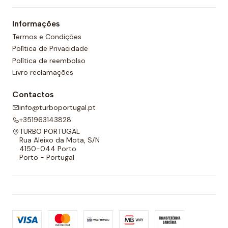
um forro completo na frente e nas costas e um
Informações
cordão ajustável para melhor adaptabilidade.
Termos e Condições
Política de Privacidade
Política de reembolso
Livro reclamações
Contactos
info@turboportugal.pt
+351963143828
TURBO PORTUGAL
Rua Aleixo da Mota, S/N
4150-044 Porto
Porto - Portugal