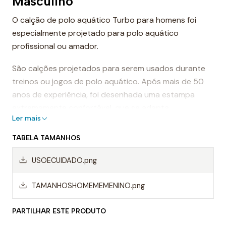
Masculino
O calção de polo aquático Turbo para homens foi
especialmente projetado para polo aquático
profissional ou amador.
São calções projetados para serem usados durante
treinos ou jogos de polo aquático. Após mais de 50
anos de experiência, foi desenhada uma estampa
extremamente confortável, que se adapta
Ler mais
perfeitamente ao corpo, proporcionando conforto e
sensação de leveza.
TABELA TAMANHOS
Dessa forma, os calções de polo aquático facilitam a
USOECUIDADO.png
mobilidade na água, evitando o arrasto da água e
permitindo um movimento mais rápido ao nadar.
TAMANHOSHOMEMEMENINO.png
Mas, sem dúvida, os calções Turbo são da melhor
PARTILHAR ESTE PRODUTO
qualidade, sempre utilizando materiais da mais alta