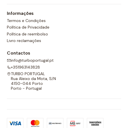
um forro completo na frente e nas costas e um
Informações
cordão ajustável para melhor adaptabilidade.
Termos e Condições
Política de Privacidade
Política de reembolso
Livro reclamações
Contactos
info@turboportugal.pt
+351963143828
TURBO PORTUGAL
Rua Aleixo da Mota, S/N
4150-044 Porto
Porto - Portugal