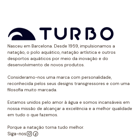
aos raios UV.
Dessa forma, as cores mantêm sua vitalidade por
muito tempo sem sofrer desgaste.
Uso recomendado de calção para
Nasceu em Barcelona. Desde 1959, impulsionamos a
polo aquático
natação, o polo aquático, natação artística e outros
desportos aquáticos por meio da inovação e do
Da Turbo recomendamos usar o calção para praticar
desenvolvimento de novos produtos.
polo aquático ou treinar natação. Como se encaixa
perfeitamente no corpo, dificulta que o jogador de
Consideramo-nos uma marca com personalidade,
reconhecida pelos seus designs transgressores e com uma
polo aquático seja agarrado pelos rivais, algo de vital
filosofia muito marcada.
importância. Além disso, nossos calções não arrastam
água durante o movimento, melhorando a mobilidade
Estamos unidos pelo amor à água e somos incansáveis em
do homem que os usa. É por isso que eles podem ser
nossa missão de alcançar a excelência e a melhor qualidade
em tudo o que fazemos.
usados sem qualquer problema para natação ou
desportos aquáticos semelhantes.
Porque a natação torna tudo melhor.
Siga-nos
Além disso, todos os calções de polo aquático têm