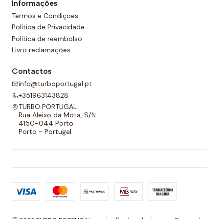
Informações
cordão ajustável para melhor adaptabilidade.
Termos e Condições
Política de Privacidade
Política de reembolso
Livro reclamações
Contactos
info@turboportugal.pt
+351963143828
TURBO PORTUGAL
Rua Aleixo da Mota, S/N
4150-044 Porto
Porto - Portugal