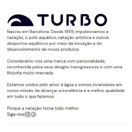
Dessa forma, as cores mantêm sua vitalidade por
muito tempo sem sofrer desgaste.
Uso recomendado de calção para
Nasceu em Barcelona. Desde 1959, impulsionamos a
polo aquático
natação, o polo aquático, natação artística e outros
desportos aquáticos por meio da inovação e do
Da Turbo recomendamos usar o calção para praticar
desenvolvimento de novos produtos.
polo aquático ou treinar natação. Como se encaixa
perfeitamente no corpo, dificulta que o jogador de
Consideramo-nos uma marca com personalidade,
reconhecida pelos seus designs transgressores e com uma
polo aquático seja agarrado pelos rivais, algo de vital
filosofia muito marcada.
importância. Além disso, nossos calções não arrastam
água durante o movimento, melhorando a mobilidade
Estamos unidos pelo amor à água e somos incansáveis em
do homem que os usa. É por isso que eles podem ser
nossa missão de alcançar a excelência e a melhor qualidade
em tudo o que fazemos.
usados sem qualquer problema para natação ou
desportos aquáticos semelhantes.
Porque a natação torna tudo melhor.
Siga-nos
Além disso, todos os calções de polo aquático têm
um forro completo na frente e nas costas e um