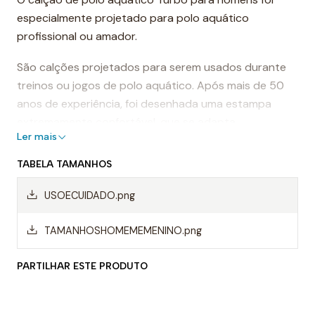
especialmente projetado para polo aquático
profissional ou amador.
São calções projetados para serem usados durante
treinos ou jogos de polo aquático. Após mais de 50
anos de experiência, foi desenhada uma estampa
extremamente confortável, que se adapta
Ler mais
perfeitamente ao corpo, proporcionando conforto e
sensação de leveza.
TABELA TAMANHOS
Dessa forma, os calções de polo aquático facilitam a
USOECUIDADO.png
mobilidade na água, evitando o arrasto da água e
permitindo um movimento mais rápido ao nadar.
TAMANHOSHOMEMEMENINO.png
Mas, sem dúvida, os calções Turbo são da melhor
PARTILHAR ESTE PRODUTO
qualidade, sempre utilizando materiais da mais alta
qualidade do mercado.