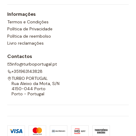
um forro completo na frente e nas costas e um
Informações
cordão ajustável para melhor adaptabilidade.
Termos e Condições
Política de Privacidade
Política de reembolso
Livro reclamações
Contactos
info@turboportugal.pt
+351963143828
TURBO PORTUGAL
Rua Aleixo da Mota, S/N
4150-044 Porto
Porto - Portugal