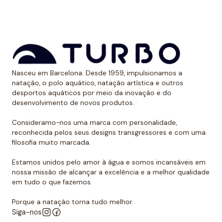
aos raios UV.
Dessa forma, as cores mantêm sua vitalidade por
muito tempo sem sofrer desgaste.
Uso recomendado de calção para
Nasceu em Barcelona. Desde 1959, impulsionamos a
polo aquático
natação, o polo aquático, natação artística e outros
desportos aquáticos por meio da inovação e do
Da Turbo recomendamos usar o calção para praticar
desenvolvimento de novos produtos.
polo aquático ou treinar natação. Como se encaixa
perfeitamente no corpo, dificulta que o jogador de
Consideramo-nos uma marca com personalidade,
reconhecida pelos seus designs transgressores e com uma
polo aquático seja agarrado pelos rivais, algo de vital
filosofia muito marcada.
importância. Além disso, nossos calções não arrastam
água durante o movimento, melhorando a mobilidade
Estamos unidos pelo amor à água e somos incansáveis em
do homem que os usa. É por isso que eles podem ser
nossa missão de alcançar a excelência e a melhor qualidade
em tudo o que fazemos.
usados sem qualquer problema para natação ou
desportos aquáticos semelhantes.
Porque a natação torna tudo melhor.
Siga-nos
Além disso, todos os calções de polo aquático têm