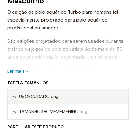
Masculino
O calção de polo aquático Turbo para homens foi
especialmente projetado para polo aquático
profissional ou amador.
São calções projetados para serem usados durante
treinos ou jogos de polo aquático. Após mais de 50
anos de experiência, foi desenhada uma estampa
extremamente confortável, que se adapta
Ler mais
perfeitamente ao corpo, proporcionando conforto e
sensação de leveza.
TABELA TAMANHOS
Dessa forma, os calções de polo aquático facilitam a
USOECUIDADO.png
mobilidade na água, evitando o arrasto da água e
permitindo um movimento mais rápido ao nadar.
TAMANHOSHOMEMEMENINO.png
Mas, sem dúvida, os calções Turbo são da melhor
PARTILHAR ESTE PRODUTO
qualidade, sempre utilizando materiais da mais alta