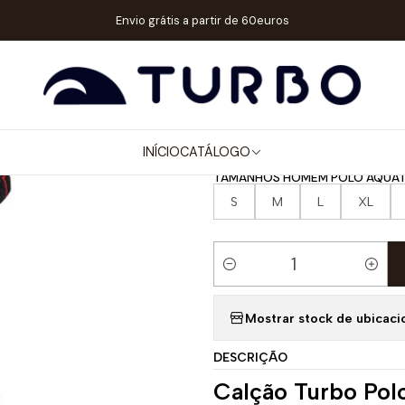
MEM / MENINO
CALÇÕES WP / NATAÇÃO
CALÇÃO POLO AQUÁTICO
Envio grátis a partir de 60euros
|
CALÇÃO POL
GORILLA
INÍCIO
CATÁLOGO
TAMANHOS HOMEM POLO AQUÁT
S
M
L
XL
Quantidade
Mostrar stock de ubicaci
DESCRIÇÃO
Calção Turbo Pol