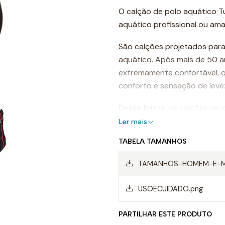
O calção de polo aquático T
aquático profissional ou ama
São calções projetados para
aquático. Após mais de 50 a
extremamente confortável, 
conforto e sensação de leve
Dessa forma, os calções de p
arrasto da água e permitind
Ler mais
TABELA TAMANHOS
Mas, sem dúvida, os calções 
materiais da mais alta quali
TAMANHOS-HOMEM-E-M
Isso é o que os torna os me
USOECUIDADO.png
Características d
aquático
PARTILHAR ESTE PRODUTO