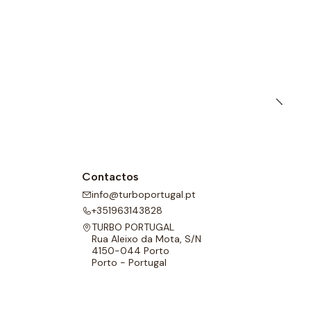
s de polo aquático têm um forro completo na frente e nas
l para melhor adaptabilidade.
Contactos
info@turboportugal.pt
+351963143828
TURBO PORTUGAL
Rua Aleixo da Mota, S/N
4150-044 Porto
Porto - Portugal