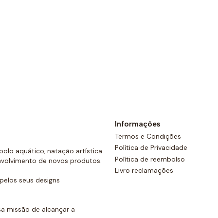
Além disso, todos os calçõe
costas e um cordão ajustáve
Ver opções
Informações
Termos e Condições
Política de Privacidade
olo aquático, natação artística
Política de reembolso
nvolvimento de novos produtos.
Livro reclamações
elos seus designs
a missão de alcançar a