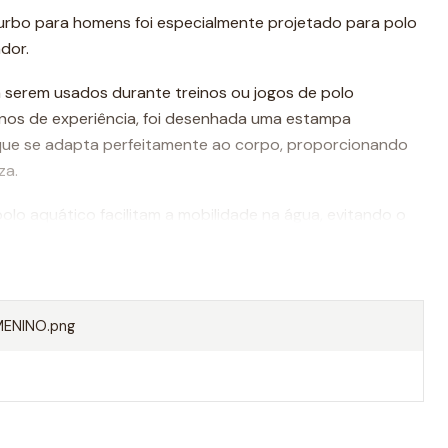
urbo para homens foi especialmente projetado para polo
dor.
 serem usados durante treinos ou jogos de polo
nos de experiência, foi desenhada uma estampa
que se adapta perfeitamente ao corpo, proporcionando
za.
olo aquático facilitam a mobilidade na água, evitando o
o um movimento mais rápido ao nadar.
Turbo são da melhor qualidade, sempre utilizando
dade do mercado.
ENINO.png
lhores calções do mundo.
e um calção masculino Turbo polo