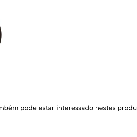
Um calção masculino adequad
qualidade e sempre feito de 
do traje ao corpo e sua erg
É por isso que os calções d
com os melhores materiais,
camada de tecido para promo
calções projetados para sere
Dessa forma, as cores mantê
Uso recomendado 
Da Turbo recomendamos usar 
natação. Como se encaixa pe
mbém pode estar interessado nestes produ
aquático seja agarrado pelos 
calções não arrastam água 
homem que os usa. É por is
para natação ou desportos 