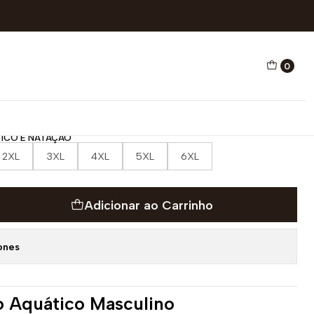
 E NATAÇÃO GORILLA
0
O AQUÁTICO E NATAÇÃO
ICO E NATAÇÃO
2XL
3XL
4XL
5XL
6XL
Adicionar ao Carrinho
ones
o Aquático Masculino