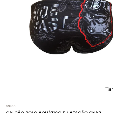
Ta
53760