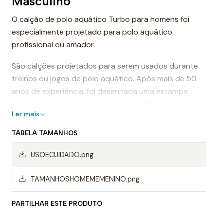
Masculino
O calção de polo aquático Turbo para homens foi
especialmente projetado para polo aquático
profissional ou amador.
São calções projetados para serem usados durante
treinos ou jogos de polo aquático. Após mais de 50
anos de experiência, foi desenhada uma estampa
extremamente confortável, que se adapta
Ler mais
perfeitamente ao corpo, proporcionando conforto e
sensação de leveza.
TABELA TAMANHOS
Dessa forma, os calções de polo aquático facilitam a
USOECUIDADO.png
mobilidade na água, evitando o arrasto da água e
permitindo um movimento mais rápido ao nadar.
TAMANHOSHOMEMEMENINO.png
Mas, sem dúvida, os calções Turbo são da melhor
PARTILHAR ESTE PRODUTO
qualidade, sempre utilizando materiais da mais alta