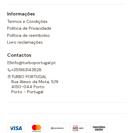
um forro completo na frente e nas costas e um
Informações
cordão ajustável para melhor adaptabilidade.
Termos e Condições
Política de Privacidade
Política de reembolso
Livro reclamações
Contactos
info@turboportugal.pt
+351963143828
TURBO PORTUGAL
Rua Aleixo da Mota, S/N
4150-044 Porto
Porto - Portugal