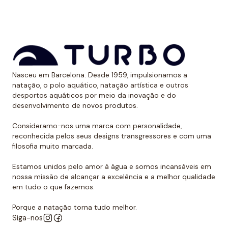
aos raios UV.
Dessa forma, as cores mantêm sua vitalidade por
muito tempo sem sofrer desgaste.
Uso recomendado de calção para
Nasceu em Barcelona. Desde 1959, impulsionamos a
polo aquático
natação, o polo aquático, natação artística e outros
desportos aquáticos por meio da inovação e do
Da Turbo recomendamos usar o calção para praticar
desenvolvimento de novos produtos.
polo aquático ou treinar natação. Como se encaixa
perfeitamente no corpo, dificulta que o jogador de
Consideramo-nos uma marca com personalidade,
reconhecida pelos seus designs transgressores e com uma
polo aquático seja agarrado pelos rivais, algo de vital
filosofia muito marcada.
importância. Além disso, nossos calções não arrastam
água durante o movimento, melhorando a mobilidade
Estamos unidos pelo amor à água e somos incansáveis em
do homem que os usa. É por isso que eles podem ser
nossa missão de alcançar a excelência e a melhor qualidade
em tudo o que fazemos.
usados sem qualquer problema para natação ou
desportos aquáticos semelhantes.
Porque a natação torna tudo melhor.
Siga-nos
Além disso, todos os calções de polo aquático têm