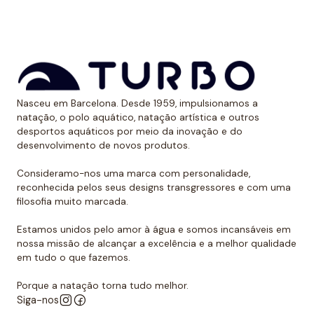
aos raios UV.
Dessa forma, as cores mantêm sua vitalidade por
muito tempo sem sofrer desgaste.
Uso recomendado de calção para
Nasceu em Barcelona. Desde 1959, impulsionamos a
polo aquático
natação, o polo aquático, natação artística e outros
desportos aquáticos por meio da inovação e do
Da Turbo recomendamos usar o calção para praticar
desenvolvimento de novos produtos.
polo aquático ou treinar natação. Como se encaixa
perfeitamente no corpo, dificulta que o jogador de
Consideramo-nos uma marca com personalidade,
reconhecida pelos seus designs transgressores e com uma
polo aquático seja agarrado pelos rivais, algo de vital
filosofia muito marcada.
importância. Além disso, nossos calções não arrastam
água durante o movimento, melhorando a mobilidade
Estamos unidos pelo amor à água e somos incansáveis em
do homem que os usa. É por isso que eles podem ser
nossa missão de alcançar a excelência e a melhor qualidade
em tudo o que fazemos.
usados sem qualquer problema para natação ou
desportos aquáticos semelhantes.
Porque a natação torna tudo melhor.
Siga-nos
Além disso, todos os calções de polo aquático têm