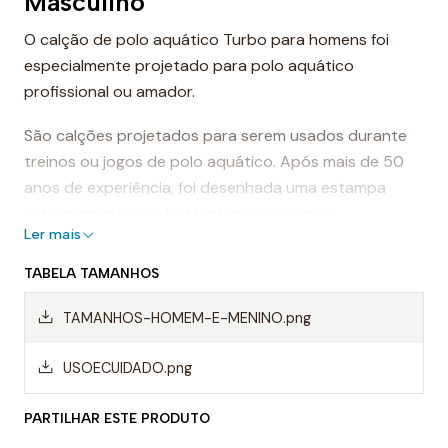
Masculino
O calção de polo aquático Turbo para homens foi
especialmente projetado para polo aquático
profissional ou amador.
São calções projetados para serem usados durante
treinos ou jogos de polo aquático. Após mais de 50
anos de experiência, foi desenhada uma estampa
extremamente confortável, que se adapta
Ler mais
perfeitamente ao corpo, proporcionando conforto e
sensação de leveza.
TABELA TAMANHOS
Dessa forma, os calções de polo aquático facilitam a
TAMANHOS-HOMEM-E-MENINO.png
mobilidade na água, evitando o arrasto da água e
permitindo um movimento mais rápido ao nadar.
USOECUIDADO.png
Mas, sem dúvida, os calções Turbo são da melhor
PARTILHAR ESTE PRODUTO
qualidade, sempre utilizando materiais da mais alta