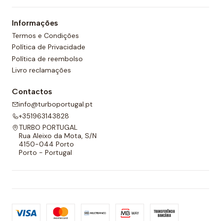
um forro completo na frente e nas costas e um
Informações
cordão ajustável para melhor adaptabilidade.
Termos e Condições
Política de Privacidade
Política de reembolso
Livro reclamações
Contactos
info@turboportugal.pt
+351963143828
TURBO PORTUGAL
Rua Aleixo da Mota, S/N
4150-044 Porto
Porto - Portugal