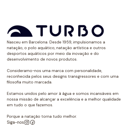
aos raios UV.
Dessa forma, as cores mantêm sua vitalidade por
muito tempo sem sofrer desgaste.
Uso recomendado de calção para
Nasceu em Barcelona. Desde 1959, impulsionamos a
polo aquático
natação, o polo aquático, natação artística e outros
desportos aquáticos por meio da inovação e do
Da Turbo recomendamos usar o calção para praticar
desenvolvimento de novos produtos.
polo aquático ou treinar natação. Como se encaixa
perfeitamente no corpo, dificulta que o jogador de
Consideramo-nos uma marca com personalidade,
reconhecida pelos seus designs transgressores e com uma
polo aquático seja agarrado pelos rivais, algo de vital
filosofia muito marcada.
importância. Além disso, nossos calções não arrastam
água durante o movimento, melhorando a mobilidade
Estamos unidos pelo amor à água e somos incansáveis em
do homem que os usa. É por isso que eles podem ser
nossa missão de alcançar a excelência e a melhor qualidade
em tudo o que fazemos.
usados sem qualquer problema para natação ou
desportos aquáticos semelhantes.
Porque a natação torna tudo melhor.
Siga-nos
Além disso, todos os calções de polo aquático têm