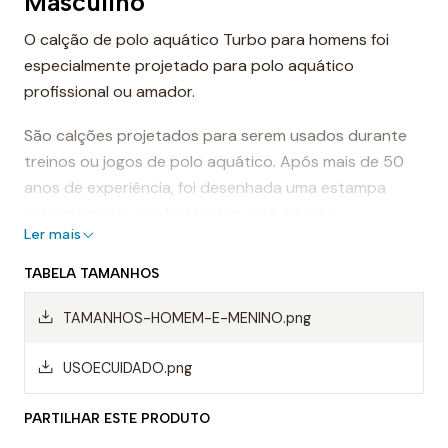
Masculino
O calção de polo aquático Turbo para homens foi
especialmente projetado para polo aquático
profissional ou amador.
São calções projetados para serem usados durante
treinos ou jogos de polo aquático. Após mais de 50
anos de experiência, foi desenhada uma estampa
extremamente confortável, que se adapta
Ler mais
perfeitamente ao corpo, proporcionando conforto e
sensação de leveza.
TABELA TAMANHOS
Dessa forma, os calções de polo aquático facilitam a
TAMANHOS-HOMEM-E-MENINO.png
mobilidade na água, evitando o arrasto da água e
permitindo um movimento mais rápido ao nadar.
USOECUIDADO.png
Mas, sem dúvida, os calções Turbo são da melhor
PARTILHAR ESTE PRODUTO
qualidade, sempre utilizando materiais da mais alta