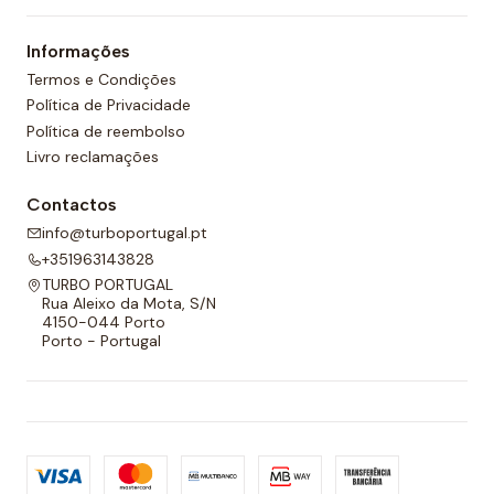
um forro completo na frente e nas costas e um
Informações
cordão ajustável para melhor adaptabilidade.
Termos e Condições
Política de Privacidade
Política de reembolso
Livro reclamações
Contactos
info@turboportugal.pt
+351963143828
TURBO PORTUGAL
Rua Aleixo da Mota, S/N
4150-044 Porto
Porto - Portugal