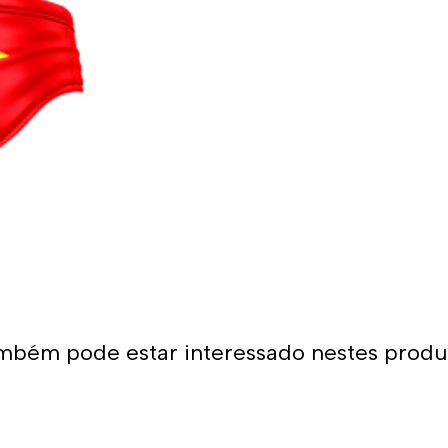
do traje ao corpo e sua erg
É por isso que os calções d
com os melhores materiais,
camada de tecido para promo
calções projetados para sere
Dessa forma, as cores mantê
Uso recomendado 
Da Turbo recomendamos usar 
natação. Como se encaixa pe
aquático seja agarrado pelos 
calções não arrastam água 
mbém pode estar interessado nestes produ
homem que os usa. É por is
para natação ou desportos 
Além disso, todos os calçõe