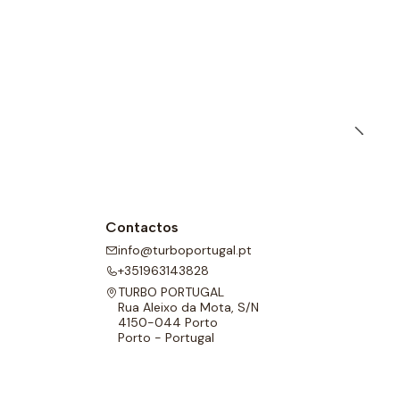
l para melhor adaptabilidade.
Contactos
info@turboportugal.pt
+351963143828
TURBO PORTUGAL
Rua Aleixo da Mota, S/N
4150-044 Porto
Porto - Portugal