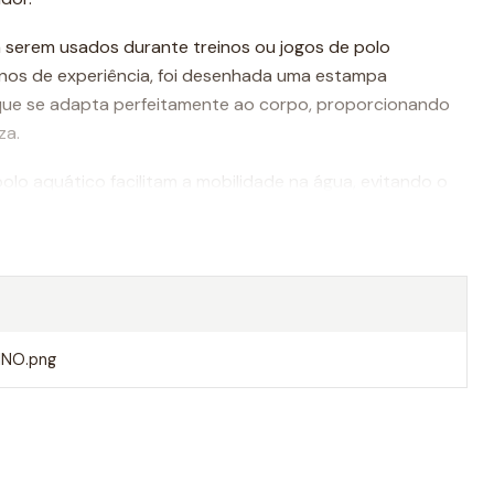
 serem usados durante treinos ou jogos de polo
nos de experiência, foi desenhada uma estampa
que se adapta perfeitamente ao corpo, proporcionando
za.
olo aquático facilitam a mobilidade na água, evitando o
o um movimento mais rápido ao nadar.
Turbo são da melhor qualidade, sempre utilizando
dade do mercado.
lhores calções do mundo.
NO.png
e um calção masculino Turbo polo
o para polo aquático profissional deve ser da mais alta
tecido anticloro. A qualidade dos materiais, a aderência