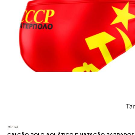
Ta
79363