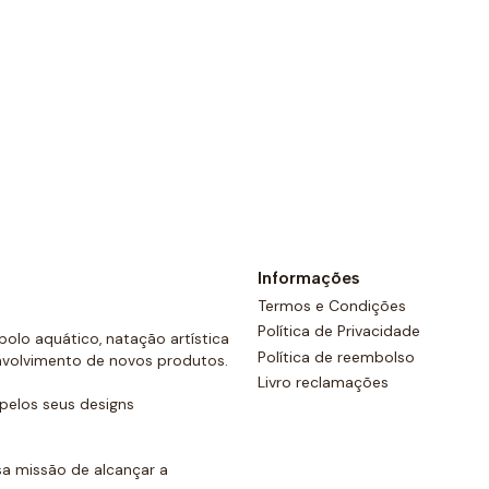
costas e um cordão ajustáve
Ver opções
Informações
Termos e Condições
Política de Privacidade
olo aquático, natação artística
Política de reembolso
nvolvimento de novos produtos.
Livro reclamações
elos seus designs
a missão de alcançar a