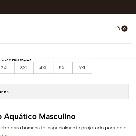
CO E NATAÇÃO CCCP
0
O AQUÁTICO E NATAÇÃO
ICO E NATAÇÃO
2XL
3XL
4XL
5XL
6XL
ones
o Aquático Masculino
urbo para homens foi especialmente projetado para polo
dor.