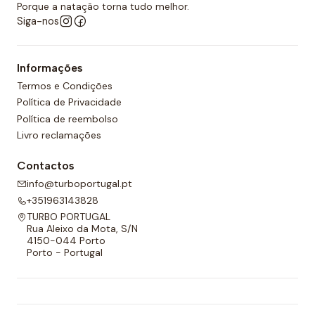
desportos aquáticos semelhantes.
Porque a natação torna tudo melhor.
Siga-nos
Além disso, todos os calções de polo aquático têm
um forro completo na frente e nas costas e um
Informações
cordão ajustável para melhor adaptabilidade.
Termos e Condições
Política de Privacidade
Política de reembolso
Livro reclamações
Contactos
info@turboportugal.pt
+351963143828
TURBO PORTUGAL
Rua Aleixo da Mota, S/N
4150-044 Porto
Porto - Portugal