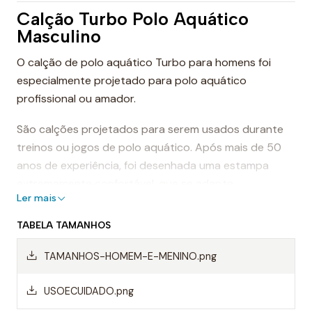
Calção Turbo Polo Aquático
Masculino
O calção de polo aquático Turbo para homens foi
especialmente projetado para polo aquático
profissional ou amador.
São calções projetados para serem usados durante
treinos ou jogos de polo aquático. Após mais de 50
anos de experiência, foi desenhada uma estampa
extremamente confortável, que se adapta
Ler mais
perfeitamente ao corpo, proporcionando conforto e
sensação de leveza.
TABELA TAMANHOS
Dessa forma, os calções de polo aquático facilitam a
TAMANHOS-HOMEM-E-MENINO.png
mobilidade na água, evitando o arrasto da água e
permitindo um movimento mais rápido ao nadar.
USOECUIDADO.png