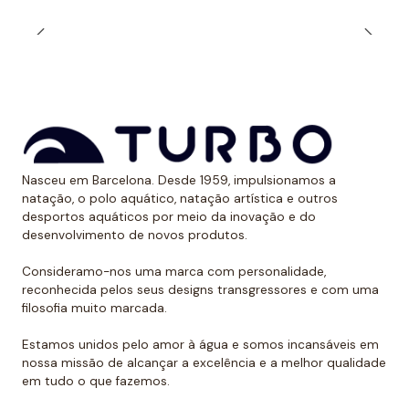
durabilidade ao longo do tempo. Além, é claro, de
calções projetados para serem resistentes ao cloro e
aos raios UV.
Dessa forma, as cores mantêm sua vitalidade por
muito tempo sem sofrer desgaste.
Uso recomendado de calção para
Nasceu em Barcelona. Desde 1959, impulsionamos a
polo aquático
natação, o polo aquático, natação artística e outros
desportos aquáticos por meio da inovação e do
Da Turbo recomendamos usar o calção para praticar
desenvolvimento de novos produtos.
polo aquático ou treinar natação. Como se encaixa
perfeitamente no corpo, dificulta que o jogador de
Consideramo-nos uma marca com personalidade,
reconhecida pelos seus designs transgressores e com uma
polo aquático seja agarrado pelos rivais, algo de vital
filosofia muito marcada.
importância. Além disso, nossos calções não arrastam
água durante o movimento, melhorando a mobilidade
Estamos unidos pelo amor à água e somos incansáveis em
do homem que os usa. É por isso que eles podem ser
nossa missão de alcançar a excelência e a melhor qualidade
em tudo o que fazemos.
usados sem qualquer problema para natação ou